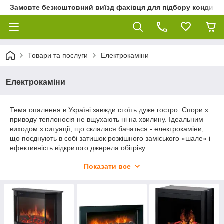
Замовте безкоштовний виїзд фахівця для підбору кондиціон
Товари та послуги
Електрокаміни
Електрокаміни
Тема опалення в Україні завжди стоїть дуже гостро. Спори з
приводу теплоносія не вщухають ні на хвилину. Ідеальним
виходом з ситуації, що склалася бачаться - електрокаміни,
що поєднують в собі затишок розкішного заміського «шале» і
ефективність відкритого джерела обігріву.
Якість і ціна представлених моделей збалансовані так, щоб
Показати все
кожен міг дозволити собі приставні або вбудовану модель від
відомого європейського бренду, як то Dimplex або Electrolux.
Зверніть увагу на функціонал моделей. Головна відмінність
стосується наявності або відсутності функції обігріву. Чисто
декоративні моделі, які не виробляють теплову енергію, не
впливають на вологість повітря і коштують дешевше