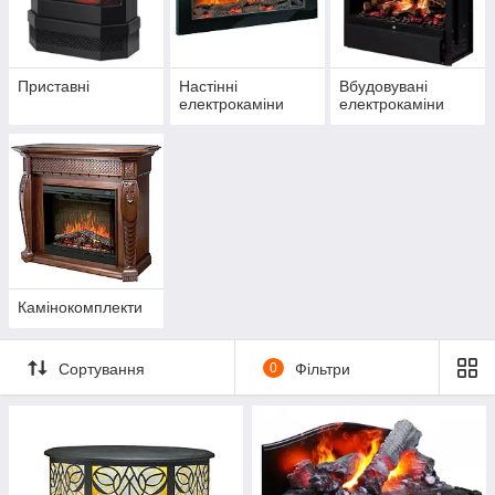
естетично-функціональних рішень.
Приставні
Настінні
Вбудовувані
електрокаміни
електрокаміни
Камінокомплекти
Сортування
0
Фільтри