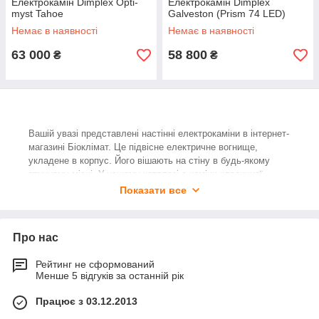
Електрокамін Dimplex Opti-
Електрокамін Dimplex
myst Tahoe
Galveston (Prism 74 LED)
Немає в наявності
Немає в наявності
63 000
58 800
₴
₴
Вашій увазі представлені настінні електрокаміни в інтернет-
магазині Біоклімат. Це підвісне електричне вогнище,
укладене в корпус. Його вішають на стіну в будь-якому
зручному місці. У нашому каталозі є каміни класичної
прямокутної форми, широкоформатні моделі, повністю
Показати все
декоративні, а також комбіновані, що поєднують
візуалізацію полум'я з опцією обігріву. Доповнять інтер'єр у
будь-якому стилі.
Про нас
У таких моделей є перевага перед
вбудовуваним
електричним каміном
: для них не потрібно вибудовувати
Рейтинг не сформований
нішу в стіні, а деяким моделям з лінійки Redway, Bizet,
Менше 5 відгуків за останній рік
Burbank та ін. не потрібен портал. Монтаж займає всього
Працює з 03.12.2013
кілька хвилин. Потрібно тільки визначитися з місцем його
розташування у квартирі та встановити камін на стіні за