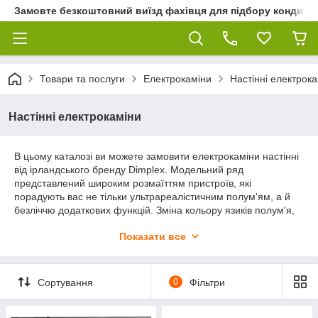
Замовте безкоштовний виїзд фахівця для підбору кондиціон
Товари та послуги
Електрокаміни
Настінні електрок
Настінні електрокаміни
В цьому каталозі ви можете замовити електрокаміни настінні
від ірландського бренду Dimplex. Модельний ряд
представлений широким розмаїттям пристроїв, які
порадують вас не тільки ультрареалістичним полум'ям, а й
безліччю додаткових функцій. Зміна кольору язиків полум'я,
регулювання інтенсивності, ефект димлення, імітація горіння
Показати все
газу, обігрів і багато іншого. Є моделі, укладені в декоративну
лаконічну рамку в стилі HI-TECH. Такі каміни максимально
прості в монтажі - можна просто повісити на стіну і
підключити до електроживлення 220 V.
Сортування
0
Фільтри