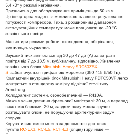
5,4 кВт у режимі нагрівання.
Призначена для обслуговування приміщень до 50 кв.м.
Це інверторна модель із можливістю плавного регулювання
потужності компресора. Тиха, з розширеним діапазоном
експлуатаційних температур: може працювати до -20 °C
зовнішнього повітря.
Має чотири режими роботи: охолодження, обігрівання,
вентиляція, осушення.
Звуковий тиск змінюється від 30 до 47 дБ (А) за витрати
повітря від 7 до 13,5 м. куб/хвилину, відповідно. Живлення
зовнішнього блока
Mitsubishi Heavy SRC50ZSX-
S
забезпечується трифазною мережею (380-415 В/50 Гц).
Компактний внутрішній блок Mitsubishi Heavy FDTC50VF легко
монтується в стандартну комірку підвісної стелі типу
Armstrong.
Холодоагент системи, озонобезпечний — R410A.
Максимальна довжина фреонової магістралі: 30 м, а перепад
висот між блоками: 20 м, завдяки чому можна зручно
розташувати блоки, не порушуючи архітектурний задум
споруди.
Керувати системою можна за допомогою дротових
пультів
RC-EX3
,
RC-E5
,
RCH-E3
(опція) і зручніше —