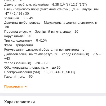
Діаметр труб, мм: рідина/газ 6,35 (1/4") / 12,7 (1/2")
Рівень звукового тиску (макс./ном./хв./тих.), дБА внутрішній
47 / 42 / 36 / 30
зовнішній 50 / 49
Довжина трубопроводу Максимальна довжина системи, м
30
Перепад висот, м Зовнішній вигляд вище 20
наруг. нижче 20
Тип холодоагенту R 410А
Фаза трифазний
Регулювання швидкості обертання вентилятора є
Діапазон зовнішніх температур, °C холод (зовнішній) -15 –
+43
тепло (зовнішній) -20 – +20
Обслуговувана площа, кв. м до 50
Електроживлення (VM) 1~,380-415 В, 50 Гц
Гарантія, міс. 60
Приховати
Характеристики