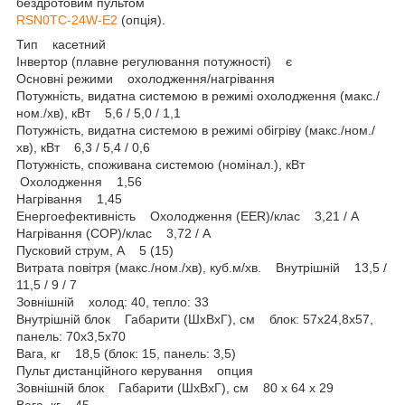
бездротовим пультом
RSN0TC-24W-E2
(опція).
Тип касетний
Інвертор (плавне регулювання потужності) є
Основні режими охолодження/нагрівання
Потужність, видатна системою в режимі охолодження (макс./
ном./хв), кВт 5,6 / 5,0 / 1,1
Потужність, видатна системою в режимі обігріву (макс./ном./
хв), кВт 6,3 / 5,4 / 0,6
Потужність, споживана системою (номінал.), кВт
Охолодження 1,56
Нагрівання 1,45
Енергоефективність Охолодження (EER)/клас 3,21 / А
Нагрівання (СOP)/клас 3,72 / А
Пусковий струм, А 5 (15)
Витрата повітря (макс./ном./хв), куб.м/хв. Внутрішній 13,5 /
11,5 / 9 / 7
Зовнішній холод: 40, тепло: 33
Внутрішній блок Габарити (ШxВxГ), см блок: 57х24,8х57,
панель: 70х3,5х70
Вага, кг 18,5 (блок: 15, панель: 3,5)
Пульт дистанційного керування опция
Зовнішній блок Габарити (ШxВxГ), см 80 х 64 х 29
Вага, кг 45