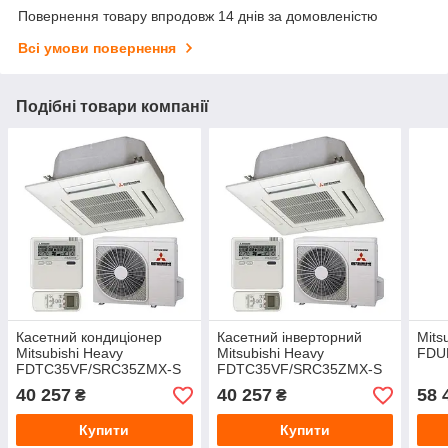
Повернення товару впродовж 14 днів за домовленістю
Всі умови повернення
Подібні товари компанії
Касетний кондиціонер
Касетний інверторний
Mits
Mitsubishi Heavy
Mitsubishi Heavy
FDU
FDTC35VF/SRC35ZMX-S
FDTC35VF/SRC35ZMX-S
40 257
40 257
58 
₴
₴
Купити
Купити