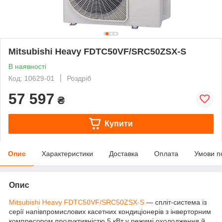
Mitsubishi Heavy FDTC50VF/SRC50ZSX-S
В наявності
Код: 10629-01
Роздріб
57 597
₴
Купити
Опис
Характеристики
Доставка
Оплата
Умови п
Опис
Mitsubishi Heavy FDTC50VF/SRC50ZSX-S
— спліт-система із
серії напівпромислових касетних кондиціонерів з інверторним
компресором продуктивністю 5 кВт у режимі охолодження й