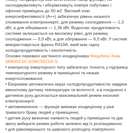
охолоджуватимуть і обігріватимуть повітря побутових і
офісних приміщень до 50 м2. Високий клас
енергоефективності (А++) забезпечує рівень низького
споживання електроенергії, для режиму охолодження — 1,3
кВт, а для обігрівання — 1,36 кВт. Водночас продуктивність
системи залишається на високому рівні, для режиму
охолодження — 5,0 кВт, а для обігрівання — 6,0 кВт. У системі
використовується фреон R410A, який має гарну
холодопродуктивність і екологічність.
Основні переваги настінного кондиціонера
Мицубиси Хеви
SRK50ZSX-S/SRC50ZSX-S
:
• компресор інверторного типу забезпечує точність у підтримці
температурного режиму в приміщенні та низьке
енергоспоживання;
• Екорежим автоматично керує холодопродуктивністю завдяки
кімнатному датчику температури та вологості, а в поєднанні з
датчиком руху досягається максимальний режим економії
електроенергії;
• автовимкнення — функція вимикає кондиціонер у разі
тривалого браку людей у приміщенні;
• датчик руху визначає наявність людей у приміщенні та дає
змогу вибирати режим роботи залежно від їх розташування;
• для рівномірнішого та широкого розподілу повітряного