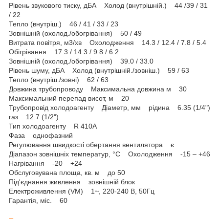
Рівень звукового тиску, дБА Холод (внутрішній.) 44 /39 / 31
/ 22
Тепло (внутріш.) 46 / 41 / 33 / 23
Зовнішній (охолод./обогрівання) 50 / 49
Витрата повітря, м3/хв Охолодження 14.3 / 12.4 / 7.8 / 5.4
Обігрівання 17.3 / 14.3 / 9.8 / 6.2
Зовнішній (охолод./обогрівання) 39.0 / 33.0
Рівень шуму, дБА Холод (внутрішній./зовніш.) 59 / 63
Тепло (внутріш./зовні) 62 / 63
Довжина трубопроводу Максимальна довжина м 30
Максимальний перепад висот, м 20
Трубопровід холодоагенту Діаметр, мм рідина 6.35 (1/4")
газ 12.7 (1/2")
Тип холодоагенту R 410А
Фаза однофазний
Регулювання швидкості обертання вентилятора є
Діапазон зовнішніх температур, °C Охолодження -15 – +46
Нагрівання -20 – +24
Обслуговувана площа, кв. м до 50
Під'єднання живлення зовнішній блок
Електроживлення (VM) 1~, 220-240 В, 50Гц
Гарантія, міс. 60