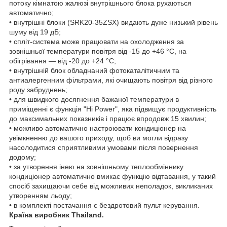
потоку кімнатою жалюзі внутрішнього блока рухаються
автоматично;
• внутрішні блоки (SRK20-35ZSX) видають дуже низький рівень
шуму від 19 дБ;
• спліт-система може працювати на охолодження за
зовнішньої температури повітря від -15 до +46 °C, на
обігрівання — від -20 до +24 °C;
• внутрішній блок обладнаний фотокаталітичним та
антиалергенним фільтрами, які очищають повітря від різного
роду забруднень;
• для швидкого досягнення бажаної температури в
приміщенні є функція "Hi Power", яка підвищує продуктивність
до максимальних показників і працює впродовж 15 хвилин;
• можливо автоматично настроювати кондиціонер на
увімкненню до вашого приходу, щоб ви могли відразу
насолодитися сприятливими умовами після повернення
додому;
• за утворення інею на зовнішньому теплообміннику
кондиціонер автоматично вмикає функцію відтавання, у такий
спосіб захищаючи себе від можливих неполадок, викликаних
утворенням льоду;
• в комплекті постачання є бездротовий пульт керування.
Країна виробник Thailand.