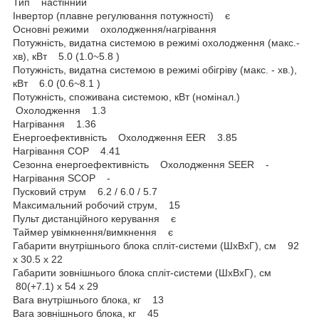
Тип настінний
Інвертор (плавне регулювання потужності) є
Основні режими охолодження/нагрівання
Потужність, видатна системою в режимі охолодження (макс.-
хв), кВт 5.0 (1.0~5.8 )
Потужність, видатна системою в режимі обігріву (макс. - хв.),
кВт 6.0 (0.6~8.1 )
Потужність, споживана системою, кВт (номінал.)
Охолодження 1.3
Нагрівання 1.36
Енергоефективність Охолодження EER 3.85
Нагрівання СOP 4.41
Сезонна енергоефективність Охолодження SEER -
Нагрівання SCOP -
Пусковий струм 6.2 / 6.0 / 5.7
Максимальний робочий струм, 15
Пульт дистанційного керування є
Таймер увімкнення/вимкнення є
Габарити внутрішнього блока спліт-системи (ШxВxГ), см 92
x 30.5 x 22
Габарити зовнішнього блока спліт-системи (ШxВxГ), см
80(+7.1) x 54 x 29
Вага внутрішнього блока, кг 13
Вага зовнішнього блока, кг 45