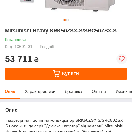
Mitsubishi Heavy SRK50ZSX-S/SRC50ZSX-S
В наявності
Код: 10601-01
Роздріб
53 711
₴
Купити
Опис
Характеристики
Доставка
Оплата
Умови п
Опис
Інверторний настінний кондиціонер SRK50ZSX-S/SRC50ZSX-
S належить до серії "Делюкс інвертор" від компанії Mitsubishi
Heavy. Кондиціонер має величезний набір функцій, які