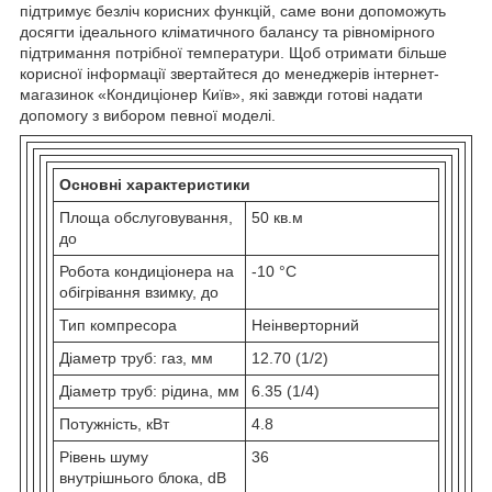
підтримує безліч корисних функцій, саме вони допоможуть
досягти ідеального кліматичного балансу та рівномірного
підтримання потрібної температури. Щоб отримати більше
корисної інформації звертайтеся до менеджерів інтернет-
магазинок «Кондиціонер Київ», які завжди готові надати
допомогу з вибором певної моделі.
Основні характеристики
Площа обслуговування,
50 кв.м
до
Робота кондиціонера на
-10 °C
обігрівання взимку, до
Тип компресора
Неінверторний
Діаметр труб: газ, мм
12.70 (1/2)
Діаметр труб: рідина, мм
6.35 (1/4)
Потужність, кВт
4.8
Рівень шуму
36
внутрішнього блока, dB