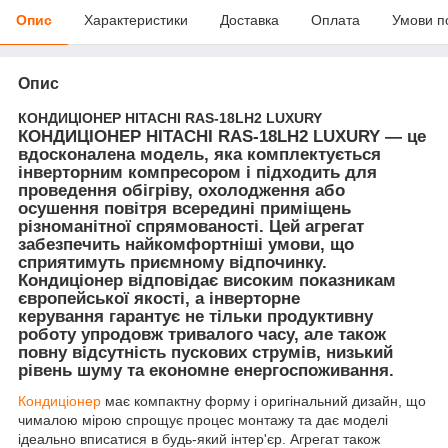
Опис
Характеристики
Доставка
Оплата
Умови п
Опис
КОНДИЦІОНЕР HITACHI RAS-18LH2 LUXURY
КОНДИЦІОНЕР HITACHI RAS-18LH2 LUXURY — це
вдосконалена модель, яка комплектується
інверторним компресором і підходить для
проведення обігріву, охолодження або
осушення повітря всередині приміщень
різноманітної спрямованості. Цей агрегат
забезпечить найкомфортніші умови, що
сприятимуть приємному відпочинку.
Кондиціонер відповідає високим показникам
європейської якості, а інверторне
керування гарантує не тільки продуктивну
роботу упродовж тривалого часу, але також
повну відсутність пускових струмів, низький
рівень шуму та економне енергоспоживання.
Кондиціонер
має компактну форму і оригінальний дизайн, що
чималою мірою спрощує процес монтажу та дає моделі
ідеально вписатися в будь-який інтер'єр. Агрегат також