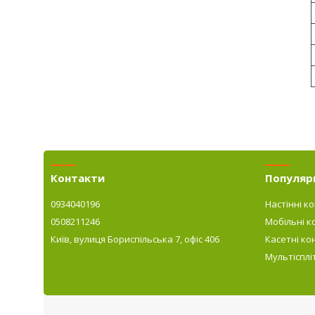
Контакти
Популярн
0934040196
Настінні к
0508211246
Мобільні к
Київ, вулиця Бориспільська 7, офіс 406
Касетні ко
Мультісплі