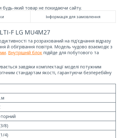
и будь-який товар не покидаючи сайту.
ки
Інформація для замовлення
TI-F LG MU4M27
дуктивності та розрахований на під'єднання відразу
ня й обігрівання повітря. Модель чудово взаємодіє з
ами
.
Внутрішній блок
підійде для побутового та
увається завдяки комплектації моделі потужним
гічним стандартам якості, гарантуючи безперебійну
в.м
С
рторний
(3/8)
(1/4)