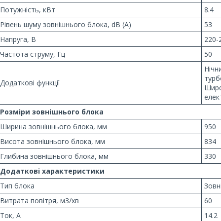
Потужність, кВт
8.4
Рівень шуму зовнішнього блока, dB (A)
53
Напруга, В
220-
Частота струму, Гц
50
Нічн
турб
Додаткові функції
Широ
елек
Розміри зовнішнього блока
Ширина зовнішнього блока, мм
950
Висота зовнішнього блока, мм
834
Глибина зовнішнього блока, мм
330
Додаткові характеристики
Тип блока
Зовн
Витрата повітря, м3/хв
60
Ток, А
14.2