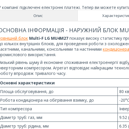
У компанії підключені електронні платежі. Тепер ви можете купит
Опис
Характеристи
ОСНОВНА ІНФОРМАЦІЯ - НАРУЖНИЙ БЛОК MUL
Зовнішній блок
Multi-F LG MU4M27
показує високу статистику про
до кількох внутрішніх блоків, для проведення роботи з охолоджен
касетними, канальними, консольними та настінними
кондиціонер
промислового використання.
Низький рівень шуму й економне споживання електроенергії відб
інверторним компресором. Агрегат відповідає найкращим техноло
роботу впродовж тривалого часу.
Основні характеристики
Площа обслуговування, до
80 к
Робота кондиціонера на обігрівання взимку, до
-20°
Тип компресора
Інве
Діаметр труб: газ, мм
9.52 
Діаметр труб: рідина, мм
6.35 