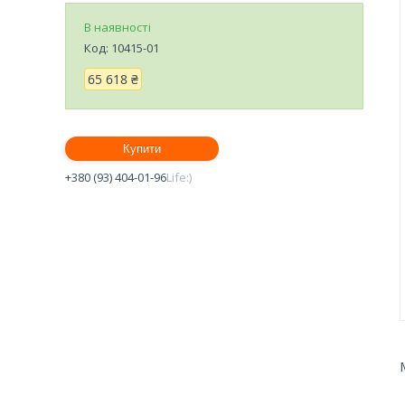
В наявності
Код:
10415-01
65 618 ₴
Купити
+380 (93) 404-01-96
Life:)