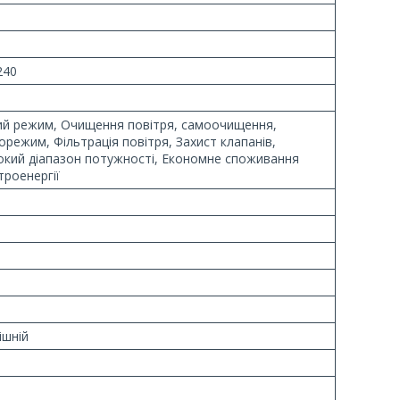
240
ий режим, Очищення повітря, самоочищення,
орежим, Фільтрація повітря, Захист клапанів,
кий діапазон потужності, Економне споживання
троенергії
ішній