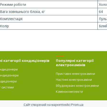
Режими роботи
Холо
Вага зовнішнього блока, кг
64
Комплектація
Пуль
Колір
Біли
і категорії кондиціонерів
Популярні категорії
електрокамінів
ондиціонери
Приставні електрокаміни
ондиціонери
Настінні електрокаміни
ндиціонери
Вбудовувані електрокаміни
т системи
Камінокомплекти
Prom.ua
Сайт створений на маркетплейсі