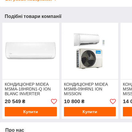
Подібні товари компанії
КОНДИЦІОНЕР MIDEA
КОНДИЦІОНЕР MIDEA
КОН
MSMA-18HRDN1-Q ION
MSMB-09HRN1 ION
MSM
BLANC INVERTER
MISSION
MIS
20 549
10 800
14 
₴
₴
Купити
Купити
Про нас