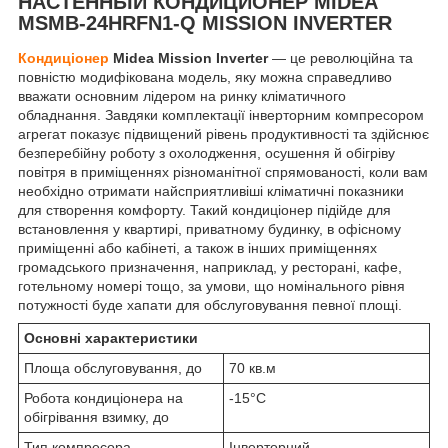
НАСТЕННЫЙ КОНДИЦИОНЕР MIDEA
MSMB-24HRFN1-Q MISSION INVERTER
Кондиціонер
Midea Mission Inverter
— це революційна та
повністю модифікована модель, яку можна справедливо
вважати основним лідером на ринку кліматичного
обладнання. Завдяки комплектації інверторним компресором
агрегат показує підвищений рівень продуктивності та здійснює
безперебійну роботу з охолодження, осушення й обігріву
повітря в приміщеннях різноманітної спрямованості, коли вам
необхідно отримати найсприятливіші кліматичні показники
для створення комфорту. Такий кондиціонер підійде для
встановлення у квартирі, приватному будинку, в офісному
приміщенні або кабінеті, а також в інших приміщеннях
громадського призначення, наприклад, у ресторані, кафе,
готельному номері тощо, за умови, що номінального рівня
потужності буде хапати для обслуговування певної площі.
Основні характеристики
Площа обслуговування, до
70 кв.м
Робота кондиціонера на
-15°С
обігрівання взимку, до
Тип компресора
Інверторний