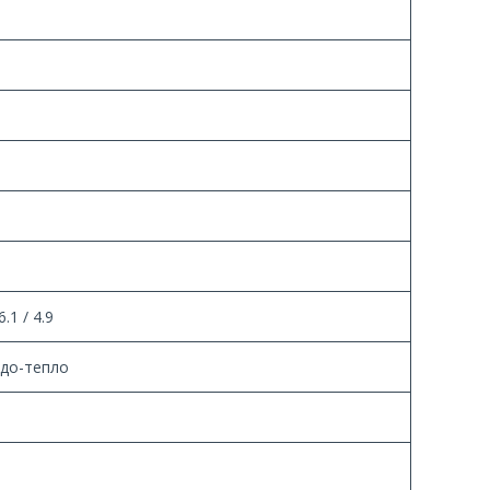
6.1 / 4.9
до-тепло