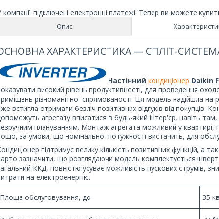
У компанії підключені електронні платежі. Тепер ви можете купит
Опис
Характеристи
ОСНОВНА ХАРАКТЕРИСТИКА — СПЛІТ-СИСТЕМА D
Настінний
кондиціонер
Daikin 
показувати високий рівень продуктивності, для проведення охоло
приміщень різноманітної спрямованості. Ця модель надійшла на 
вже встигла отримати безліч позитивних відгуків від покупців. К
допоможуть агрегату вписатися в будь-який інтер'єр, навіть там
незручним плануванням. Монтаж агрегата можливий у квартирі, пр
тощо, за умови, що номінальної потужності вистачить, для обслу
Кондиціонер підтримує велику кількість позитивних функцій, а та
варто зазначити, що розглядаючи модель комплектується інверт
загальний ККД, повністю усуває можливість пускових струмів, зн
витрати на електроенергію.
Площа обслуговування, до
35 к