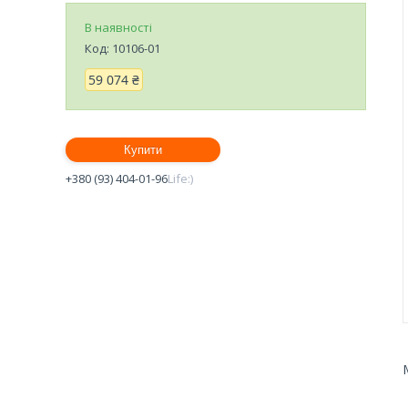
В наявності
Код:
10106-01
59 074 ₴
Купити
+380 (93) 404-01-96
Life:)