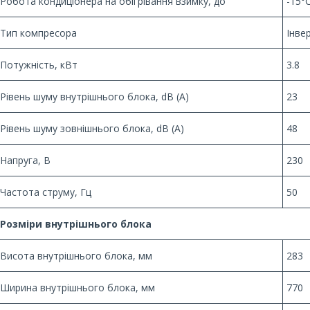
Робота кондиціонера на обігрівання взимку, до
-15°
Тип компресора
Інве
Потужність, кВт
3.8
Рівень шуму внутрішнього блока, dB (A)
23
Рівень шуму зовнішнього блока, dB (A)
48
Напруга, В
230
Частота струму, Гц
50
Розміри внутрішнього блока
Висота внутрішнього блока, мм
283
Ширина внутрішнього блока, мм
770