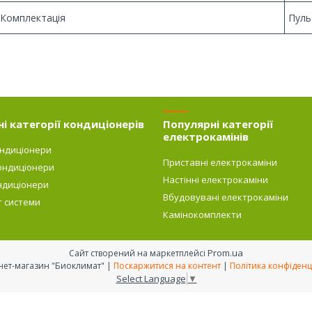
Комплектація
Пуль
і категорії кондиціонерів
Популярні категорії
електрокамінів
ондиціонери
Приставні електрокаміни
ондиціонери
Настінні електрокаміни
ндиціонери
Вбудовувані електрокаміни
т системи
Камінокомплекти
Prom.ua
Сайт створений на маркетплейсі
Интернет-магазин "Биоклимат" |
Поскаржитися на контент
|
Політика конфіденц
Select Language
▼