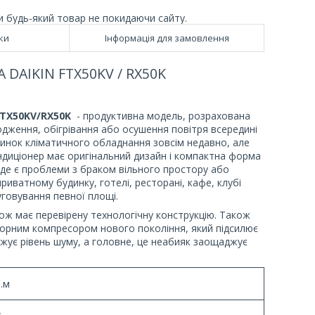
и будь-який товар не покидаючи сайту.
ки
Інформація для замовлення
AIKIN FTX50KV / RX50K
FTX50KV/RX50K
- продуктивна модель, розрахована
дження, обігрівання або осушення повітря всередині
ринок кліматичного обладнання зовсім недавно, але
ондиціонер має оригінальний дизайн і компактна форма
, де є проблеми з браком вільного простору або
иватному будинку, готелі, ресторані, кафе, клубі
говування певної площі.
кож має перевірену технологічну конструкцію. Також
орним компресором нового покоління, який підсилює
ижує рівень шуму, а головне, це неабияк заощаджує
в.м