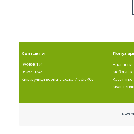
Контакти
Популярн
0934040196
Настінні к
0508211246
Мобільні к
Київ, вулиця Бориспільська 7, офіс 406
Касетні ко
Мультісплі