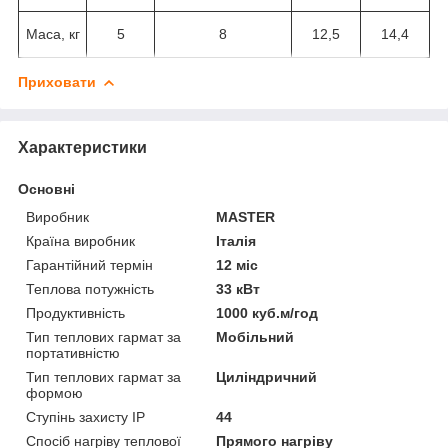
Маса, кг
5
8
12,5
14,4
Приховати
Характеристики
Основні
Виробник
MASTER
Країна виробник
Італія
Гарантійний термін
12 міс
Теплова потужність
33 кВт
Продуктивність
1000 куб.м/год
Тип теплових гармат за
Мобільний
портативністю
Тип теплових гармат за
Циліндричний
формою
Ступінь захисту IP
44
Спосіб нагріву теплової
Прямого нагріву