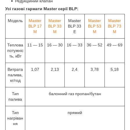
Редукційний клапан
Усі газові гармати Master серії BLP:
Модель
Master
Master
Master
Master
Master
BLP 17
BLP 33
BLP 33
BLP 53
BLP 73
M
M
E
M
M
Теплова
11 — 15
16 — 30
16 — 33
36 — 52
49 — 69
потужніс
ть, кВт
Витрата
1,07
2,13
2,4
3,78
5,18
палива,
кг/год
Тип
балонний газ пропан/бутан
палива
Тип
прямий
нагріван
ня