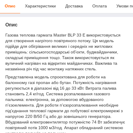
Опис
Характеристики
Доставка
Оплата
Умови п
Опис
Газова теплова гармата Master BLP 33 E використовується
для створення нагрітого повітряного потоку. Ця модель
підійде для обігрівання великих і середніх не житлових
приміщень: сільськогосподарські об'єкти, будмайданчики,
складські приміщення тощо. Також використовується як
вуличний нагрівач на відкритих майданчиках. Важлива та
незамінна річ під час монтажу натяжних стель.
Представлена модель спроєктована для роботи на
балонному газі пропан або бутан. Потужність нагрівання
регулюється в діапазоні від 16 до 33 кВт. Витрата палива
становить 2,4 кг/год. Система розпалювання газового
пальника: електронна, за допомогою вбудованого
п'єзоелемента. Для роботи п'єзорозпалювання необхідне
під'єднання теплової гармати до побутової електромережі з
напругою 220 В/50 Гц або до зовнішнього генератора.
Вбудований електровентилятор потужністю 74 Вт забезпечує
повітряний потік 1000 м3/год. Апарат обладнаний системою