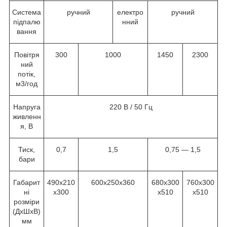
Система
ручний
електро
ручний
підпалю
нний
вання
Повітря
300
1000
1450
2300
ний
потік,
м3/год
Напруга
220 В / 50 Гц
живленн
я, В
Тиск,
0,7
1,5
0,75 — 1,5
бари
Габарит
490x210
600x250x360
680x300
760x300
ні
x300
x510
x510
розміри
(ДхШхВ)
мм