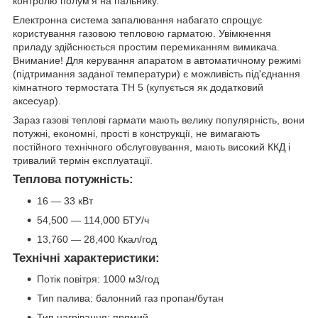
контролю полум'я на пальнику.
Електронна система запалювання набагато спрощує
користування газовою тепловою гарматою. Увімкнення
приладу здійснюється простим перемиканням вимикача.
Внимание! Для керування апаратом в автоматичному режимі
(підтримання заданої температури) є можливість під'єднання
кімнатного термостата TH 5 (купується як додатковий
аксесуар).
Зараз газові теплові гармати мають велику популярність, вони
потужні, економні, прості в конструкції, не вимагають
постійного технічного обслуговування, мають високий ККД і
тривалий термін експлуатації.
Теплова потужність:
16 — 33 кВт
54,500 — 114,000 БТУ/ч
13,760 — 28,400 Ккал/год
Технічні характеристики:
Потік повітря: 1000 м3/год
Тип палива: балонний газ пропан/бутан
Тип нагрівання: прямий