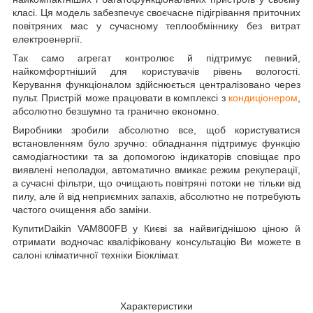
класі. Ця модель забезпечує своєчасне підігрівання приточних
повітряних мас у сучасному теплообміннику без витрат
електроенергії.
Так само агрегат контролює й підтримує певний,
найкомфортніший для користувачів рівень вологості.
Керування функціоналом здійснюється централізовано через
пульт. Пристрій може працювати в комплексі з
кондиціонером
,
абсолютно безшумно та гранично економно.
Виробники зробили абсолютно все, щоб користуватися
встановленням було зручно: обладнання підтримує функцію
самодіагностики та за допомогою індикаторів сповіщає про
виявлені неполадки, автоматично вмикає режим рекуперації,
а сучасні фільтри, що очищають повітряні потоки не тільки від
пилу, але й від неприємних запахів, абсолютно не потребують
частого очищення або заміни.
КупитиDaikin VAM800FB у Києві за найвигіднішою ціною й
отримати водночас кваліфіковану консультацію Ви можете в
салоні кліматичної техніки Біоклімат.
Характеристики