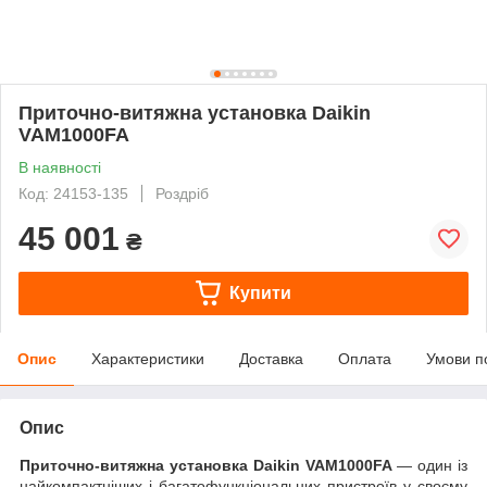
Приточно-витяжна установка Daikin
VAM1000FA
В наявності
Код: 24153-135
Роздріб
45 001
₴
Купити
Опис
Характеристики
Доставка
Оплата
Умови п
Опис
Приточно-витяжна установка Daikin VAM1000FA
— один із
найкомпактніших і багатофункціональних пристроїв у своєму