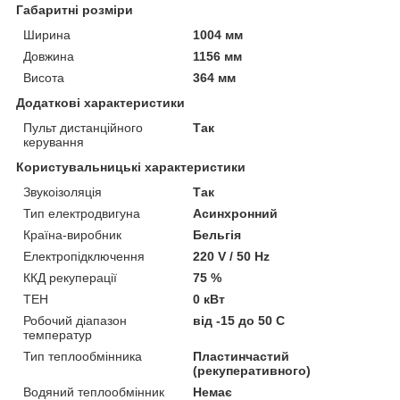
Габаритні розміри
Ширина
1004 мм
Довжина
1156 мм
Висота
364 мм
Додаткові характеристики
Пульт дистанційного
Так
керування
Користувальницькі характеристики
Звукоізоляція
Так
Тип електродвигуна
Асинхронний
Країна-виробник
Бельгія
Електропідключення
220 V / 50 Hz
ККД рекуперації
75 %
ТЕН
0 кВт
Робочий діапазон
від -15 до 50 С
температур
Тип теплообмінника
Пластинчастий
(рекуперативного)
Водяний теплообмінник
Немає