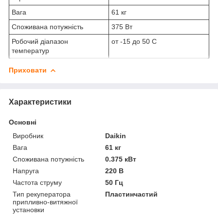
Вага
61 кг
Споживана потужність
375 Вт
Робочий діапазон
от -15 до 50 С
температур
Приховати
Характеристики
Основні
Виробник
Daikin
Вага
61 кг
Споживана потужність
0.375 кВт
Напруга
220 В
Частота струму
50 Гц
Тип рекуператора
Пластинчастий
припливно-витяжної
установки