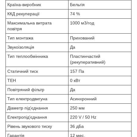
Країна-виробник
Бельгія
ККД рекуперації
74 %
Максимальна витрата
1000 м3/год
повітря
Тип монтажа
Прихований
Звукоізоляція
Да
Тип теплообмінника
Пластинчастий
(рекуперативний)
Статичний тиск
157 Па
ТЕН
0 кВт
Повітряний фільтр
Да
Тип електродвигуна
Асинхронний
Діаметр під'єднання
250 мм
Електропід'єднання
220 V / 50 Hz
Рівень звукового тиску
36 дБа
Гарантія
12 мес.