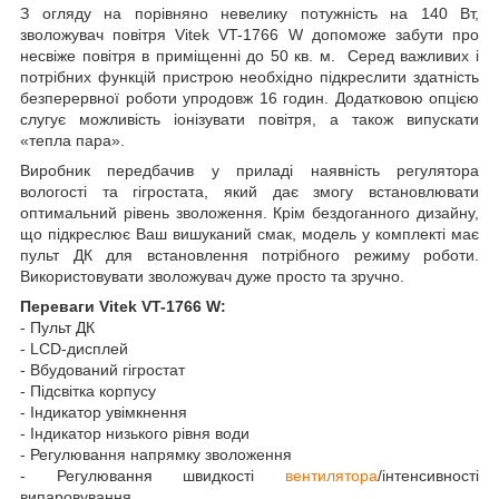
З огляду на порівняно невелику потужність на 140 Вт,
зволожувач повітря Vitek VT-1766 W допоможе забути про
несвіже повітря в приміщенні до 50 кв. м. Серед важливих і
потрібних функцій пристрою необхідно підкреслити здатність
безперервної роботи упродовж 16 годин. Додатковою опцією
слугує можливість іонізувати повітря, а також випускати
«тепла пара».
Виробник передбачив у приладі наявність регулятора
вологості та гігростата, який дає змогу встановлювати
оптимальний рівень зволоження. Крім бездоганного дизайну,
що підкреслює Ваш вишуканий смак, модель у комплекті має
пульт ДК для встановлення потрібного режиму роботи.
Використовувати зволожувач дуже просто та зручно.
Переваги Vitek VT-1766 W:
- Пульт ДК
- LCD-дисплей
- Вбудований гігростат
- Підсвітка корпусу
- Індикатор увімкнення
- Індикатор низького рівня води
- Регулювання напрямку зволоження
- Регулювання швидкості
вентилятора
/інтенсивності
випаровування