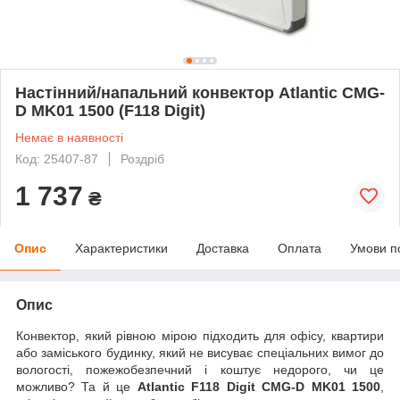
Настінний/напальний конвектор Atlantic CMG-
D MK01 1500 (F118 Digit)
Немає в наявності
Код: 25407-87
Роздріб
1 737
₴
Опис
Характеристики
Доставка
Оплата
Умови п
Опис
Конвектор, який рівною мірою підходить для офісу, квартири
або заміського будинку, який не висуває спеціальних вимог до
вологості, пожежобезпечний і коштує недорого, чи це
можливо? Та й це
Atlantic F118 Digit CMG-D MK01 1500
,