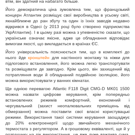
втім, він здатний на набагато більше.
Його демократична ціна зумовлена тим, що французький
концерн Атлантик розміщує свої виробництва в усьому світі,
якнайближче до ран збуту та один із їхніх заводів недавно
відкрився в Одесі (у 2013 році було створено підприємства
УкрАтлантик). І в цьому разі можна з упевненістю сказати, що
українське означає якісне, адже це обладнання відповідає
вимогам якості, що викладається в країнах ЄС.
Його універсальність пояснюється тим, що в комплекті до
нього йде
кронштейн
для настінного монтажу та ніжки для
підлогового встановлення, його можна легко транспортувати
та розміщувати де завгодно. Крім цього, він захищений від
потрапляння води й обладнаний подвійною ізоляцією, його
можна використовувати у ванних кімнатах.
Ще однією перевагою Atlantic F118 Digit CMG-D MK01 1500
можна назвати цифрове керування, крім попередньо
встановлених режимів комфортний, економний і
чергувальний (захист неопалювальних приміщень від
обмерзання) можна поставити свої власні користувацькі
режими. Використання такої системи керування заощаджує
до 20% електроенергії щодо звичайного механічного
термостата з регулятором. А в грошовому еквіваленті, ще й у
розрахунку на рік використання, це вже дуже важлива сума,