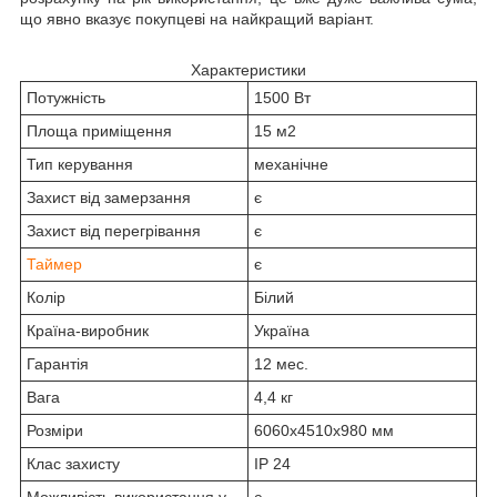
що явно вказує покупцеві на найкращий варіант.
Характеристики
Потужність
1500 Вт
Площа приміщення
15 м2
Тип керування
механічне
Захист від замерзання
є
Захист від перегрівання
є
Таймер
є
Колір
Білий
Країна-виробник
Україна
Гарантія
12 мес.
Вага
4,4 кг
Розміри
6060х4510х980 мм
Клас захисту
IP 24
Можливість використання у
є