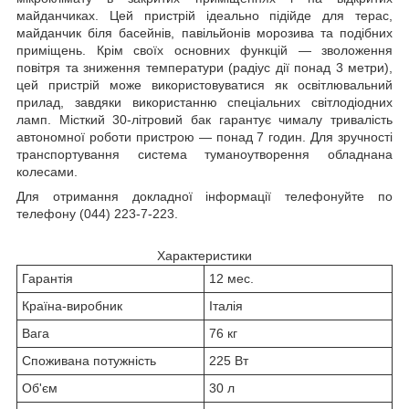
майданчиках. Цей пристрій ідеально підійде для терас,
майданчик біля басейнів, павільйонів морозива та подібних
приміщень. Крім своїх основних функцій — зволоження
повітря та зниження температури (радіус дії понад 3 метри),
цей пристрій може використовуватися як освітлювальний
прилад, завдяки використанню спеціальних світлодіодних
ламп. Місткий 30-літровий бак гарантує чималу тривалість
автономної роботи пристрою — понад 7 годин. Для зручності
транспортування система туманоутворення обладнана
колесами.
Для отримання докладної інформації телефонуйте по
телефону (044) 223-7-223.
Характеристики
Гарантія
12 мес.
Країна-виробник
Італія
Вага
76 кг
Споживана потужність
225 Вт
Об'єм
30 л