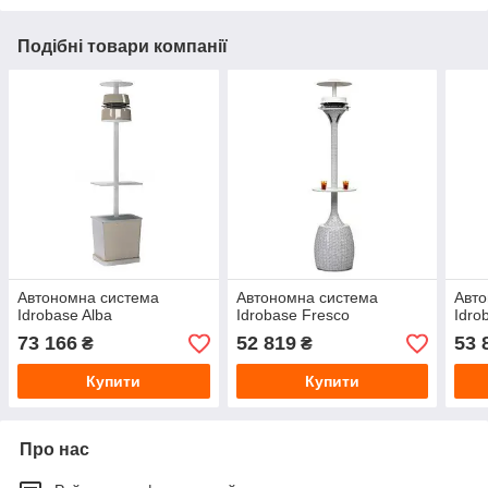
Подібні товари компанії
Автономна система
Автономна система
Авто
Idrobase Alba
Idrobase Fresco
Idro
73 166
52 819
53 
₴
₴
Купити
Купити
Про нас