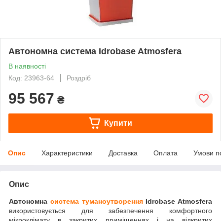
Автономна система Idrobase Atmosfera
В наявності
Код: 23963-64
Роздріб
95 567
₴
Купити
Опис
Характеристики
Доставка
Оплата
Умови п
Опис
Автономна
система туманоутворення
Idrobase Atmosfera
використовується для забезпечення комфортного
мікроклімату в закритих приміщеннях і на відкритих