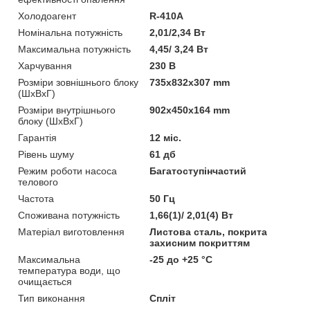
Холодоагент
R-410A
Номінальна потужність
2,01/2,34 Вт
Максимальна потужність
4,45/ 3,24 Вт
Харчування
230 В
Розміри зовнішнього блоку
735х832х307 mm
(ШхВхГ)
Розміри внутрішнього
902х450х164 mm
блоку (ШхВхГ)
Гарантія
12 міс.
Рівень шуму
61 дб
Режим роботи насоса
Багатоступінчастий
телового
Частота
50 Гц
Споживана потужність
1,66(1)/ 2,01(4) Вт
Матеріал виготовлення
Листова сталь, покрита
захисним покриттям
Максимальна
-25 до +25 °C
температура води, що
очищається
Тип виконання
Спліт