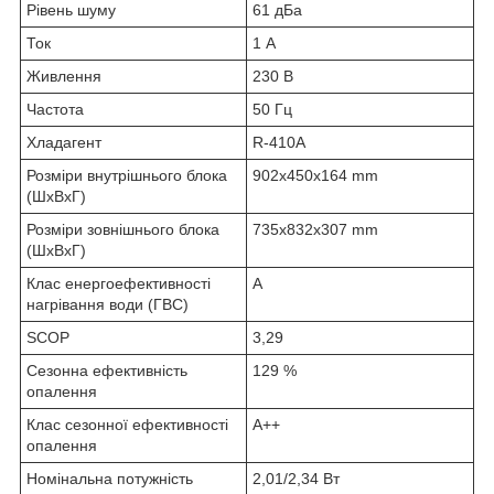
Рівень шуму
61 дБа
Ток
1 А
Живлення
230 В
Частота
50 Гц
Хладагент
R-410A
Розміри внутрішнього блока
902х450х164 mm
(ШхВхГ)
Розміри зовнішнього блока
735х832х307 mm
(ШxВxГ)
Клас енергоефективності
А
нагрівання води (ГВС)
SCOP
3,29
Сезонна ефективність
129 %
опалення
Клас сезонної ефективності
А++
опалення
Номінальна потужність
2,01/2,34 Вт