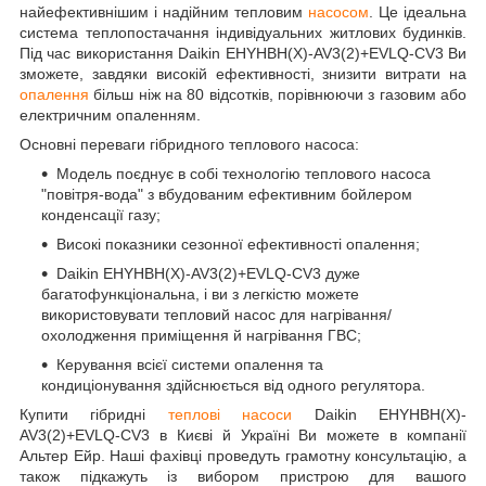
найефективнішим і надійним тепловим
насосом
. Це ідеальна
система теплопостачання індивідуальних житлових будинків.
Під час використання Daikin EHYHBH(X)-AV3(2)+EVLQ-CV3 Ви
зможете, завдяки високій ефективності, знизити витрати на
опалення
більш ніж на 80 відсотків, порівнюючи з газовим або
електричним опаленням.
Основні переваги гібридного теплового насоса:
Модель поєднує в собі технологію теплового насоса
"повітря-вода" з вбудованим ефективним бойлером
конденсації газу;
Високі показники сезонної ефективності опалення;
Daikin EHYHBH(X)-AV3(2)+EVLQ-CV3 дуже
багатофункціональна, і ви з легкістю можете
використовувати тепловий насос для нагрівання/
охолодження приміщення й нагрівання ГВС;
Керування всієї системи опалення та
кондиціонування здійснюється від одного регулятора.
Купити гібридні
теплові насоси
Daikin EHYHBH(X)-
AV3(2)+EVLQ-CV3 в Києві й Україні Ви можете в компанії
Альтер Ейр. Наші фахівці проведуть грамотну консультацію, а
також підкажуть із вибором пристрою для вашого