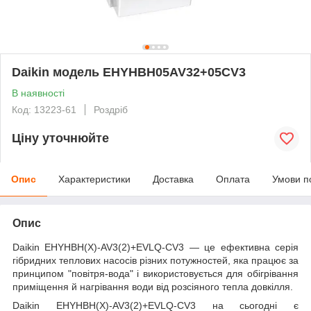
Daikin модель EHYHBH05AV32+05CV3
В наявності
Код: 13223-61
Роздріб
Ціну уточнюйте
Опис
Характеристики
Доставка
Оплата
Умови п
Опис
Daikin EHYHBH(X)-AV3(2)+EVLQ-CV3 — це ефективна серія
гібридних теплових насосів різних потужностей, яка працює за
принципом "повітря-вода" і використовується для обігрівання
приміщення й нагрівання води від розсіяного тепла довкілля.
Daikin EHYHBH(X)-AV3(2)+EVLQ-CV3 на сьогодні є