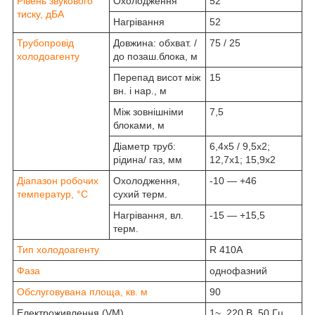
Рівень звукового
Охолодження
52
тиску, дБА
Нагрівання
52
Трубопровід
Довжина: обхват. /
75 / 25
холодоагенту
до позаш.блока, м
Перепад висот між
15
вн. і нар., м
Між зовнішніми
7,5
блоками, м
Діаметр труб:
6,4х5 / 9,5х2;
рідина/ газ, мм
12,7х1; 15,9х2
Діапазон робочих
Охолодження,
-10 — +46
температур, °C
сухий терм.
Нагрівання, вл.
-15 — +15,5
терм.
Тип холодоагенту
R 410A
Фаза
однофазний
Обслуговувана площа, кв. м
90
Електроживлення (VM)
1~, 220 В, 50 Гц