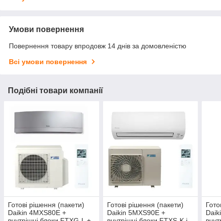
Умови повернення
Повернення товару впродовж 14 днів за домовленістю
Всі умови повернення
Подібні товари компанії
Готові рішення (пакети)
Готові рішення (пакети)
Гото
Daikin 4MXS80E +
Daikin 5MXS90E +
Daik
внутрішні блоки FTXG-L +
внутрішні блоки FTXS-K і
внут