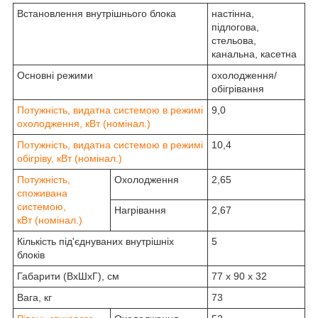
Встановлення внутрішнього блока
настінна,
підлогова,
стельова,
канальна, касетна
Основні режими
охолодження/
обігрівання
Потужність, видатна системою в режимі
9,0
охолодження, кВт (номінал.)
Потужність, видатна системою в режимі
10,4
обігріву, кВт (номінал.)
Потужність,
Охолодження
2,65
споживана
системою,
Нагрівання
2,67
кВт
(номінал.)
Кількість під'єднуваних внутрішніх
5
блоків
Габарити (ВxШxГ), см
77 х 90 х 32
Вага, кг
73