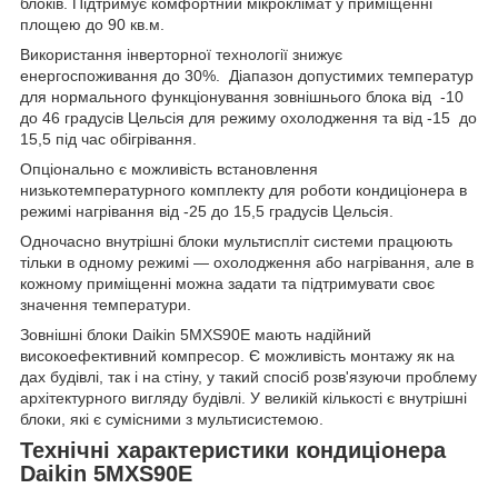
блоків. Підтримує комфортний мікроклімат у приміщенні
площею до 90 кв.м.
Використання інверторної технології знижує
енергоспоживання до 30%. Діапазон допустимих температур
для нормального функціонування зовнішнього блока від -10
до 46 градусів Цельсія для режиму охолодження та від -15 до
15,5 під час обігрівання.
Опціонально є можливість встановлення
низькотемпературного комплекту для роботи кондиціонера в
режимі нагрівання від -25 до 15,5 градусів Цельсія.
Одночасно внутрішні блоки мультиспліт системи працюють
тільки в одному режимі — охолодження або нагрівання, але в
кожному приміщенні можна задати та підтримувати своє
значення температури.
Зовнішні блоки Daikin 5MXS90E мають надійний
високоефективний компресор. Є можливість монтажу як на
дах будівлі, так і на стіну, у такий спосіб розв'язуючи проблему
архітектурного вигляду будівлі. У великій кількості є внутрішні
блоки, які є сумісними з мультисистемою.
Технічні характеристики кондиціонера
Daikin 5MXS90E