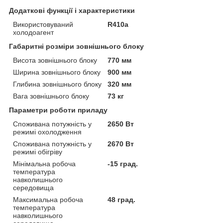
Додаткові функції і характеристики
Використовуваний
R410a
холодоагент
Габаритні розміри зовнішнього блоку
Висота зовнішнього блоку
770 мм
Ширина зовнішнього блоку
900 мм
Глибина зовнішнього блоку
320 мм
Вага зовнішнього блоку
73 кг
Параметри роботи приладу
Споживана потужність у
2650 Вт
режимі охолодження
Споживана потужність у
2670 Вт
режимі обігріву
Мінімальна робоча
-15 град.
температура
навколишнього
середовища
Максимальна робоча
48 град.
температура
навколишнього