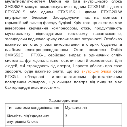
мультиспліт-систем Daikin
на базі внутрішнього блока
3MXS52E можуть комплектуватися одним CTXS15K і двома
FTXG20LS або одним CTXS15K і двома FTXG20LW
внутрішніми блоками. Заощаджуючи час на монтаж і
гармонійний вигляд фасаду будівлі. Крім того, ця система має
інверторне керування компресором, отже, продуктивність
мультисплиту відповідатиме тепловому навантаженню,
згладжуючи водночас криву споживання потужності. Особливо
важливо це стає у разі використання в старих будівлях зі
слабким електропроводжанням. Отже, комплект Daikin
3MXS52E + FTXG-L серйозно виграє в одиничних спліт-
систем за функціональністю, естетичності й економності. Для
людей, які страждають від алерги, і просто дбають про своє
здоров'я, буде важливо знати, що всі
внутрішні блоки
серії
FTXG-L обладнані титано-апатитовим фотокалітичним
повітряним фільтром, що очищає повітря від пилу та має
бактерицидні властивостями.
Характеристики
Тип системи кондиціювання
Мультиспліт
Кількість під'єднуваних
3
внутрішніх блоків