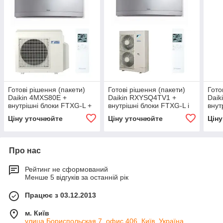
Готові рішення (пакети)
Готові рішення (пакети)
Гото
Daikin 4MXS80E +
Daikin RXYSQ4TV1 +
Daik
внутрішні блоки FTXG-L +
внутрішні блоки FTXG-L і
внут
CTXS-K
CTXS-K (одна фаза)
CTXS
Ціну уточнюйте
Ціну уточнюйте
Цін
Про нас
Рейтинг не сформований
Менше 5 відгуків за останній рік
Працює з 03.12.2013
м. Київ
улица Бориспольская 7, офис 406, Київ, Україна