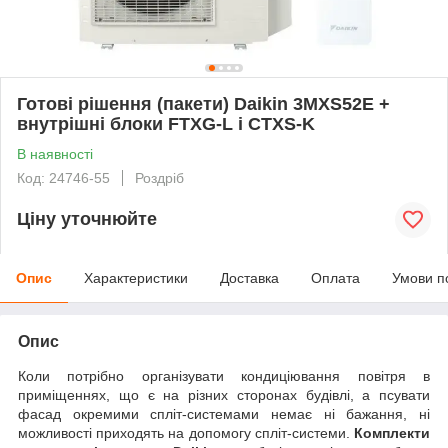
Готові рішення (пакети) Daikin 3MXS52E +
внутрішні блоки FTXG-L і CTXS-K
В наявності
Код: 24746-55
Роздріб
Ціну уточнюйте
Опис
Характеристики
Доставка
Оплата
Умови п
Опис
Коли потрібно організувати кондиціювання повітря в
приміщеннях, що є на різних сторонах будівлі, а псувати
фасад окремими спліт-системами немає ні бажання, ні
можливості приходять на допомогу спліт-системи.
Комплекти