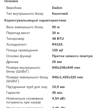
Основні
Виробник
Daikin
Тип внутрішнього блоку
Касетний
Користувальницькі характеристики
Вага зовнішнього блоку
95 кг
Перепад висот
30 м
Типорозмір
48 BTU
Холодоагент
R410A
Площа приміщення
150 м2
Основні функції
Приток свіжого повітря
Дренаж
26 мм
Розміри внутрішнього
840x246x840 mm
блоку (ШхВхГ)
Розміри зовнішнього блоку
940x1,430x320 mm
(ШхВхГ)
Під'єднання труб для газу
15,9 мм
Гарантія
36 міс.
Номінальна споживана
4,54 кВт
потужність при нагріві
Номінальна споживана
4,45 кВт