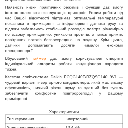
Наявність низки практичних режимів і функцій дає змогу
істотно полегшити експлуатацію пристроїв. Режим роботи під
час Вашої відсутності підтримає оптимальні температурні
показники в приміщенні, а інфрачервоні датчики руху та
підлоги забезпечать стабільний розподіл повітря рівномірно
по всьому приміщенню, уникаючи протягів, а також прямих
повітряних потоків безпосередньо на людину. Крім цього,
датчики допомагають досягти чималої економії
електроенергії.
Вбудований
таймер
дає змогу користувачеві створити
індивідуальний алгоритм роботи кондиціонера впродовж
тижня.
Касетна спліт-система Daikin FCQG140F/RZQSG140L9V1 —
чудовий варіант інверторного кондиціонера, який має високу
ефективність, низький рівень шуму та здатний без зусиль
забезпечити комфортне повітророзподіл у Вашому
приміщенні.
Характеристики
Тип керування
Інверторний
Холодопродуктивність
13,4 кВт