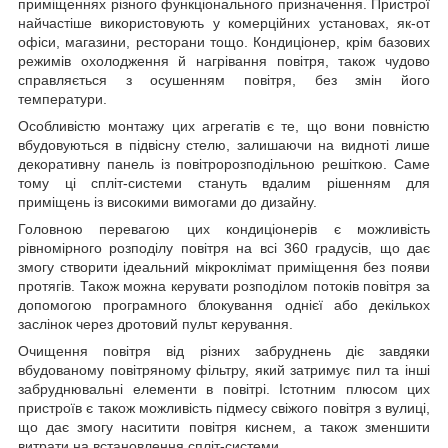
приміщеннях різного функціонального призначення. Пристрої
найчастіше використовують у комерційних установах, як-от
офіси, магазини, ресторани тощо. Кондиціонер, крім базових
режимів охолодження й нагрівання повітря, також чудово
справляється з осушенням повітря, без змін його
температури.
Особливістю монтажу цих агрегатів є те, що вони повністю
вбудовуються в підвісну стелю, залишаючи на видноті лише
декоративну панель із повітророзподільною решіткою. Саме
тому ці спліт-системи стануть вдалим рішенням для
приміщень із високими вимогами до дизайну.
Головною перевагою цих кондиціонерів є можливість
рівномірного розподілу повітря на всі 360 градусів, що дає
змогу створити ідеальний мікроклімат приміщення без появи
протягів. Також можна керувати розподілом потоків повітря за
допомогою програмного блокування однієї або декількох
заслінок через дротовий пульт керування.
Очищення повітря від різних забруднень діє завдяки
вбудованому повітряному фільтру, який затримує пил та інші
забруднювальні елементи в повітрі. Істотним плюсом цих
пристроїв є також можливість підмесу свіжого повітря з вулиці,
що дає змогу наситити повітря киснем, а також зменшити
витрати на встановлення спліт-системи.