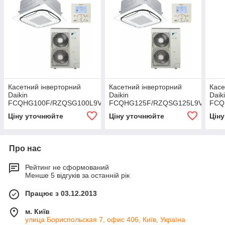
Касетний інверторний
Касетний інверторний
Касе
Daikin
Daikin
Daik
FCQHG100F/RZQSG100L9V1
FCQHG125F/RZQSG125L9V1
FCQ
Ціну уточнюйте
Ціну уточнюйте
Цін
Про нас
Рейтинг не сформований
Менше 5 відгуків за останній рік
Працює з 03.12.2013
м. Київ
улица Бориспольская 7, офис 406, Київ, Україна