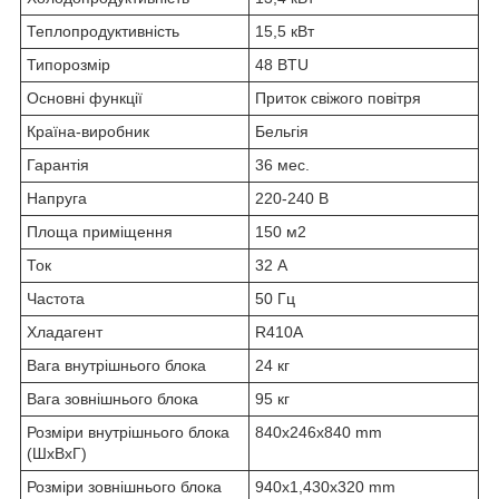
Теплопродуктивність
15,5 кВт
Типорозмір
48 BTU
Основні функції
Приток свіжого повітря
Країна-виробник
Бельгія
Гарантія
36 мес.
Напруга
220-240 В
Площа приміщення
150 м2
Ток
32 А
Частота
50 Гц
Хладагент
R410A
Вага внутрішнього блока
24 кг
Вага зовнішнього блока
95 кг
Розміри внутрішнього блока
840x246x840 mm
(ШхВхГ)
Розміри зовнішнього блока
940x1,430x320 mm