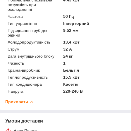
потужність при
охолодженні
Частота
50 Гц
Тип управління
Інверторний
Під'єднання труб для
9,52 мм
рідини
Холодопродуктивність
13,4 кВт
Струм
32 А
Вага внутрішнього блоку
24 кг
Фазність
1
Країна-виробник
Бельгія
Теплопродуктивність
15,5 кВт
Тип кондиціонера
Касетні
Напруга
220-240 В
Приховати
Умови доставки
Нова Пошта