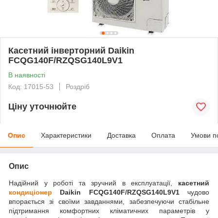
Касетний інверторний Daikin
FCQG140F/RZQSG140L9V1
В наявності
Код: 17015-53
Роздріб
Ціну уточнюйте
Опис
Характеристики
Доставка
Оплата
Умови п
Опис
Надійний у роботі та зручний в експлуатації,
касетний
кондиціонер
Daikin FCQG140F/RZQSG140L9V1
чудово
впорається зі своїми завданнями, забезпечуючи стабільне
підтримання комфортних кліматичних параметрів у