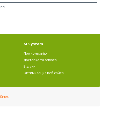
інні
M.System
Про компанію
Доставка та оплата
Відгуки
Оптимизация веб сайта
ійності