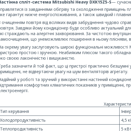
Настінна спліт-система Mitsubishi Heavy DXK15Z5-S
— сучасни
справлятися із завданнями обігріву та охолодження приміщень 
яке гарантує нижче енергоспоживання, а також швидкий і плавни
З очищенням повітря від всіляких видів забруднення чудово спр
повітря. Завдяки йому кондиціонер буде особливо актуальний дл
які страждають на алергічні захворювання. За чистотою внутрішн
самоочищення, що унеможливлює поширення в ньому плісняви, віру
На окрему увагу заслуговують широкі функціональні можливості M
пристрою простою і зручною. Неабияким плюсом такого обладнанн
око своєю лаконічністю і вишуканістю.
Треба зазначити й той факт, що ці пристрої практично безшумні 
приміщенні, не відвертаючи увагу на шум вентиляторів агрегату.
Надійний у роботі та зручний у використанні настінний кондиціон
підтримання комфортних кліматичних показників у приміщенні, 
електроенергії.
Характеристи
Тип керування
Інве
Холодопродуктивність
4,5 
Теплопродуктивність
5 кВ