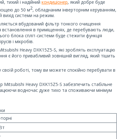
й, тихий і надійний
кондиціонер
, який добре буде
2
площею до 50 м
, обладнаним інверторним керуванням,
й вихід системи на режим.
авляється вбудований фільтр тонкого очищення
я встановлення в приміщеннях, де перебувають люди,
ього блока спліт-системи буде стежити функція
сів і мікробів.
itsubishi Heavy DXK15Z5-S, які зроблять експлуатацію
я є його привабливий зовнішній вигляд, який тішить
у своїй роботі, тому ви можете спокійно перебувати в
ер Mitsubishi Heavy DXK15Z5-S забезпечить стабільне
працюючи водночас дуже тихо та споживаючи мінімум
ки
рторні
кВт
т