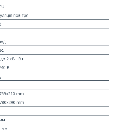
TU
уляція повітря
2
й
анд
ес.
 до 2 кВт Вт
240 В
ц
769x210 mm
780x290 mm
 мм
0 мм