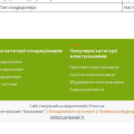
Тип кондиціонера
Наст
і категорії кондиціонерів
Популярні категорії
електрокамінів
ондиціонери
Приставні електрокаміни
ондиціонери
Настінні електрокаміни
ндиціонери
Вбудовувані електрокаміни
т системи
Камінокомплекти
Prom.ua
Сайт створений на маркетплейсі
Интернет-магазин "Биоклимат" |
Поскаржитися на контент
|
Політика конфіденц
Select Language
▼