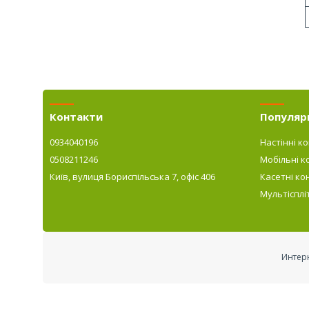
Контакти
Популярн
0934040196
Настінні к
0508211246
Мобільні к
Київ, вулиця Бориспільська 7, офіс 406
Касетні ко
Мультісплі