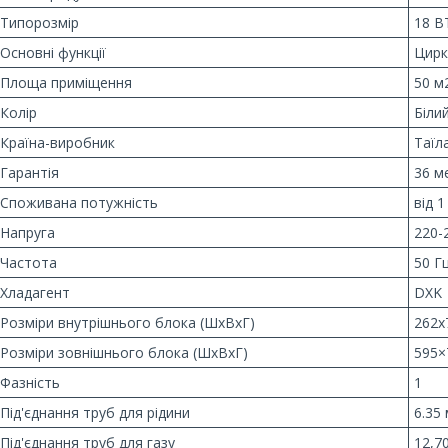
Типорозмір
18 B
Основні функції
Цирк
Площа приміщення
50 м
Колір
Біли
Країна-виробник
Таїл
Гарантія
36 м
Споживана потужність
від 1
Напруга
220-
Частота
50 Г
Хладагент
DXK
Розміри внутрішнього блока (ШхВхГ)
262x
Розміри зовнішнього блока (ШxВxГ)
595×
Фазність
1
Під'єднання труб для рідини
6.35
Під'єднання труб для газу
12,7