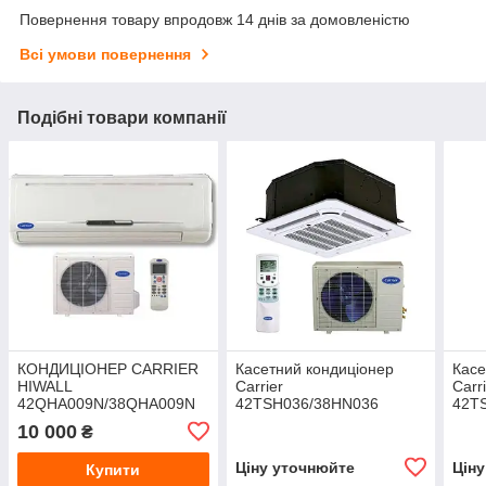
Повернення товару впродовж 14 днів за домовленістю
Всі умови повернення
Подібні товари компанії
КОНДИЦІОНЕР CARRIER
Касетний кондиціонер
Касе
HIWALL
Carrier
Carr
42QHA009N/38QHA009N
42TSH036/38HN036
42T
10 000
₴
Ціну уточнюйте
Цін
Купити