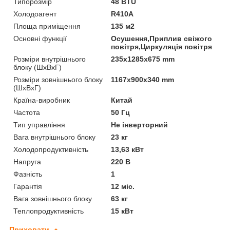
Типорозмір
48 BTU
Холодоагент
R410A
Площа приміщення
135 м2
Основні функції
Осушення,Приплив свіжого
повітря,Циркуляція повітря
Розміри внутрішнього
235x1285x675 mm
блоку (ШхВхГ)
Розміри зовнішнього блоку
1167х900х340 mm
(ШхВхГ)
Країна-виробник
Китай
Частота
50 Гц
Тип управління
Не інверторний
Вага внутрішнього блоку
23 кг
Холодопродуктивність
13,63 кВт
Напруга
220 В
Фазність
1
Гарантія
12 міс.
Вага зовнішнього блоку
63 кг
Теплопродуктивність
15 кВт
Приховати