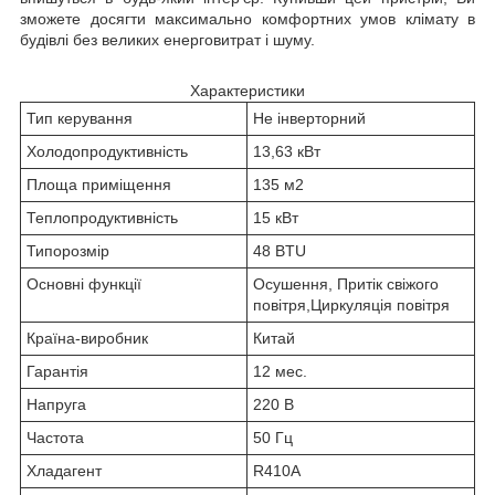
зможете досягти максимально комфортних умов клімату в
будівлі без великих енерговитрат і шуму.
Характеристики
Тип керування
Не інверторний
Холодопродуктивність
13,63 кВт
Площа приміщення
135 м2
Теплопродуктивність
15 кВт
Типорозмір
48 BTU
Основні функції
Осушення, Притік свіжого
повітря,Циркуляція повітря
Країна-виробник
Китай
Гарантія
12 мес.
Напруга
220 В
Частота
50 Гц
Хладагент
R410A