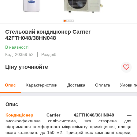
Стельовий кондиціонер Carrier
42FTH048/38HN048
В наявності
Код: 20359-52
Роздріб
Ціну уточнюйте
Опис
Характеристики
Доставка
Оплата
Умови п
Опис
Кондиціонер
Carrier 42FTH048/38HN048
—
високоефективна спліт-система, яка створена для
підтримання комфортного мікроклімату приміщення, площа
якого становить до 150 м
2
. Пристрій має компактні форми,