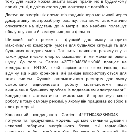
тому для нього можна знайти місце практично в будь-якому
приміщенні, підвісну стелю для монтажу не потрібно.
Доступ до внутрішніх елементів кондиціонера можливий через
декоративну повітрозабірну решітку, яка може автоматично
опускатися на відстань до 4 метрів, що неабияк полегшує
обслуговування й заміну/очищення фільтра.
Широкий набір режимів і функцій дає змогу створити
максимально комфортні умови для будь-якої ситуації та для
будь-яких погодних умов. Потішить і наявність режиму сну, а
також дуже низьке енергоспоживання й мінімальний рівень
шуму. До того ж Carrier 42FTH048/38HN048 працює на
холодоагенті R410А, який вирізняється екологічністю, на
відміну від інших френонів, які раніше використовуються для
таких систем. Функція автоматичного рестарту дає змогу
самостійно відновлювати роботу спліт-системи після
виникнення будь-яких проблем із подаванням електроенергії.
Кондиціонер автоматично вмикається й продовжує свою
роботу в тому самому режимі, у якому він працював до збою в
електромережі.
Консольний кондиціонер Carrier 42FTH048/38HN048 —
потужна та продуктивна модель, що має стильний дизайн і
невеликі габарити внутрішнього блока, які гармонійно
впишуться в будь-який інтер'єр. Купивши цей пристрій, Ви