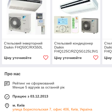
Стельовий інверторний
Стельовий кондиціонер
Стел
Daikin FHQ50C/RXS50L
Daikin
Daik
FHQ125C/RZQSG125L9V1
FHQ
Ціну уточнюйте
Ціну уточнюйте
Цін
Про нас
Рейтинг не сформований
Менше 5 відгуків за останній рік
Працює з 03.12.2013
м. Київ
улица Бориспольская 7, офис 406, Київ, Україна