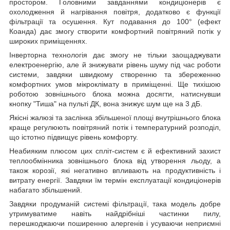
простором. Головними завданнями кондиціонерів є
охолодження й нагрівання повітря, додатково є функції
фільтрації та осушення. Кут подавання до 100° (ефект
Коанда) дає змогу створити комфортний повітряний потік у
широких приміщеннях.
Інверторна технологія дає змогу не тільки заощаджувати
електроенергію, але й знижувати рівень шуму під час роботи
системи, завдяки швидкому створенню та збереженню
комфортних умов мікроклімату в приміщенні. Ще тихішою
роботою зовнішнього блока можна досягти, натиснувши
кнопку "Тиша" на пульті ДК, вона знижує шум ще на 3 дБ.
Якісні жалюзі та заслінка збільшеної площі внутрішнього блока
краще регулюють повітряний потік і температурний розподіл,
що істотно підвищує рівень комфорту.
Неабияким плюсом цих спліт-систем є й ефективний захист
теплообмінника зовнішнього блока від утворення льоду, а
також корозії, які негативно впливають на продуктивність і
витрату енергії. Завдяки їм термін експлуатації кондиціонерів
набагато збільшений.
Завдяки продуманій системі фільтрації, така модель добре
утримуватиме навіть найдрібніші частинки пилу,
перешкоджаючи поширенню алергенів і усуваючи неприємні