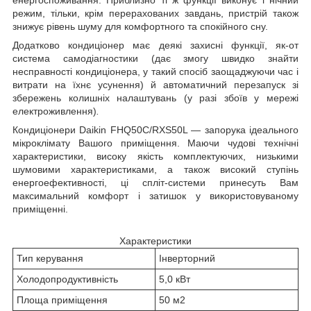
режим, тільки, крім перерахованих завдань, пристрій також
знижує рівень шуму для комфортного та спокійного сну.
Додатково кондиціонер має деякі захисні функції, як-от
система самодіагностики (дає змогу швидко знайти
несправності кондиціонера, у такий спосіб заощаджуючи час і
витрати на їхнє усунення) й автоматичний перезапуск зі
збережень колишніх налаштувань (у разі збоїв у мережі
електроживлення)
.
Кондиціонери Daikin FHQ50C/RXS50L — запорука ідеального
мікроклімату Вашого приміщення. Маючи чудові технічні
характеристики, високу якість комплектуючих, низькими
шумовими характеристиками, а також високий ступінь
енергоефективності, ці спліт-системи принесуть Вам
максимальний комфорт і затишок у використовуваному
приміщенні.
Характеристики
Тип керування
Інверторний
Холодопродуктивність
5,0 кВт
Площа приміщення
50 м2