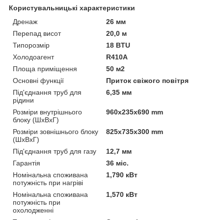
Користувальницькі характеристики
Дренаж
26 мм
Перепад висот
20,0 м
Типорозмір
18 BTU
Холодоагент
R410A
Площа приміщення
50 м2
Основні функції
Приток свіжого повітря
Під'єднання труб для
6,35 мм
рідини
Розміри внутрішнього
960x235x690 mm
блоку (ШхВхГ)
Розміри зовнішнього блоку
825x735x300 mm
(ШхВхГ)
Під'єднання труб для газу
12,7 мм
Гарантія
36 міс.
Номінальна споживана
1,790 кВт
потужність при нагріві
Номінальна споживана
1,570 кВт
потужність при
охолодженні