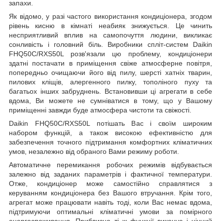
запахи.
Як відомо, у разі частого використання кондиціонера, згодом
рівень кисню в кімнаті неабияк знижується. Це чинить
несприятливий вплив на самопочуття людини, викликає
сонливість і головний біль. Виробники спліт-систем Daikin
FHQ50C/RXS50L розв'язали цю проблему, кондиціонери
здатні постачати в приміщення свіже атмосферне повітря,
попередньо очищаючи його від пилу, шерсті хатніх тварин,
пилових кліщів, алергенного пилку, тополіного пуху та
багатьох інших забруднень. Встановивши ці агрегати в себе
вдома, Ви можете не сумніватися в тому, що у Вашому
приміщенні завжди буде атмосфера чистоти та свіжості.
Daikin FHQ50C/RXS50L потішать Вас і своїм широким
набором функцій, а також високою ефективністю для
забезпечення точного підтримання комфортних кліматичних
умов, незалежно від обраного Вами режиму роботи.
Автоматичне перемикання робочих режимів відбувається
залежно від заданих параметрів і фактичної температури.
Отже, кондиціонер може самостійно справлятися з
керуванням кондиціонера без Вашого втручання. Крім того,
агрегат може працювати навіть тоді, коли Вас немає вдома,
підтримуючи оптимальні кліматичні умови за помірного
енергоспоживання. Приблизно ті ж функції виконує і нічний