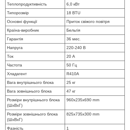
Теплопродуктивність
6,0 кВт
Типорозмір
18 BTU
Основні функції
Приток свіжого повітря
Країна-виробник
Бельгія
Гарантія
36 мес.
Напруга
220-240 В
Ток
20 А
Частота
50 Гц
Хладагент
R410A
Вага внутрішнього блока
25 кг
Вага зовнішнього блока
47 кг
Розміри внутрішнього блока
960x235x690 mm
(ШхВхГ)
Розміри зовнішнього блока
825x735x300 mm
(ШxВxГ)
Фазність
1