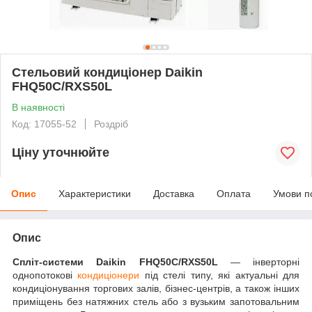
Стельовий кондиціонер Daikin
FHQ50C/RXS50L
В наявності
Код: 17055-52
Роздріб
Ціну уточнюйте
Опис
Характеристики
Доставка
Оплата
Умови п
Опис
Спліт-системи Daikin FHQ50C/RXS50L
— інверторні
однопотокові
кондиціонери
під стелі типу, які актуальні для
кондиціонування торгових залів, бізнес-центрів, а також інших
приміщень без натяжних стель або з вузьким запотовальним