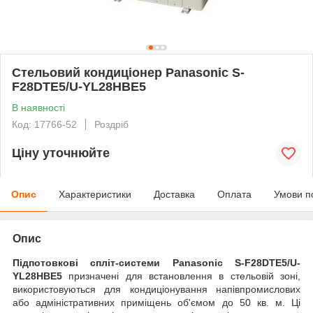
Стельовий кондиціонер Panasonic S-
F28DTE5/U-YL28HBE5
В наявності
Код: 17766-52
Роздріб
Ціну уточнюйте
Опис
Характеристики
Доставка
Оплата
Умови п
Опис
Підпотовкові спліт-системи Panasonic S-F28DTE5/U-
YL28HBE5
призначені для встановлення в стельовій зоні,
використовуються для кондиціонування напівпромислових
або адміністративних приміщень об'ємом до 50 кв. м. Ці