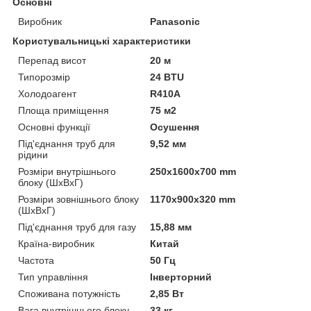
Основні
Виробник
Panasonic
Користувальницькі характеристики
Перепад висот
20 м
Типорозмір
24 BTU
Холодоагент
R410A
Площа приміщення
75 м2
Основні функції
Осушення
Під'єднання труб для
9,52 мм
рідини
Розміри внутрішнього
250x1600x700 mm
блоку (ШхВхГ)
Розміри зовнішнього блоку
1170x900x320 mm
(ШхВхГ)
Під'єднання труб для газу
15,88 мм
Країна-виробник
Китай
Частота
50 Гц
Тип управління
Інверторний
Споживана потужність
2,85 Вт
Вага внутрішнього блоку
33 кг