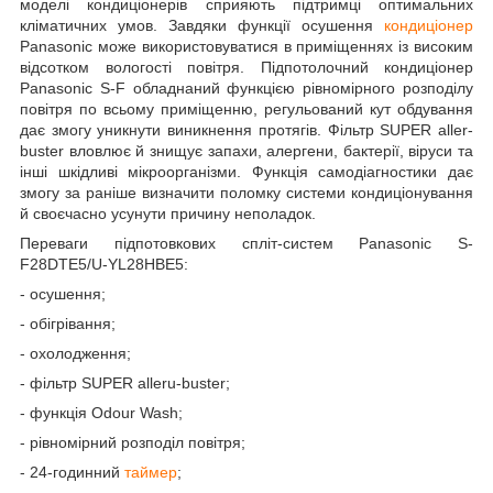
моделі кондиціонерів сприяють підтримці оптимальних
кліматичних умов. Завдяки функції осушення
кондиціонер
Panasonic може використовуватися в приміщеннях із високим
відсотком вологості повітря. Підпотолочний кондиціонер
Panasonic S-F обладнаний функцією рівномірного розподілу
повітря по всьому приміщенню, регульований кут обдування
дає змогу уникнути виникнення протягів. Фільтр SUPER aller-
buster вловлює й знищує запахи, алергени, бактерії, віруси та
інші шкідливі мікроорганізми. Функція самодіагностики дає
змогу за раніше визначити поломку системи кондиціонування
й своєчасно усунути причину неполадок.
Переваги підпотовкових спліт-систем Panasonic S-
F28DTE5/U-YL28HBE5:
- осушення;
- обігрівання;
- охолодження;
- фільтр SUPER alleru-buster;
- функція Odour Wash;
- рівномірний розподіл повітря;
- 24-годинний
таймер
;