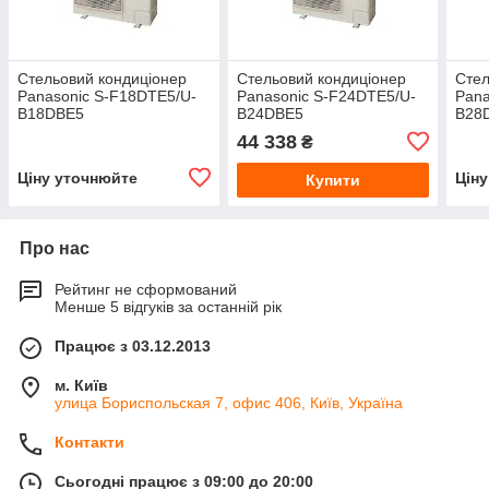
Стельовий кондиціонер
Стельовий кондиціонер
Стел
Panasonic S-F18DTE5/U-
Panasonic S-F24DTE5/U-
Pana
B18DBE5
B24DBE5
B28
44 338
₴
Ціну уточнюйте
Цін
Купити
Про нас
Рейтинг не сформований
Менше 5 відгуків за останній рік
Працює з 03.12.2013
м. Київ
улица Бориспольская 7, офис 406, Київ, Україна
Контакти
Сьогодні працює з 09:00 до 20:00