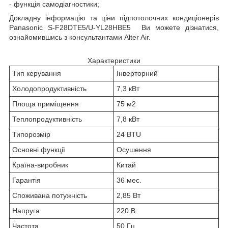
- функція самодіагностики;
Докладну інформацію та ціни підпотолочних кондиціонерів
Panasonic S-F28DTE5/U-YL28HBE5
Ви можете дізнатися,
ознайомившись з консультантами Alter Air.
Характеристики
Тип керування
Інверторний
Холодопродуктивність
7,3 кВт
Площа приміщення
75 м2
Теплопродуктивність
7,8 кВт
Типорозмір
24 BTU
Основні функції
Осушення
Країна-виробник
Китай
Гарантія
36 мес.
Споживана потужність
2,85 Вт
Напруга
220 В
Частота
50 Гц