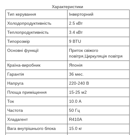
Характеристики
Тип керування
Інверторний
Холодопродуктивність
2.5 кВт
Теплопродуктивність
3.4 кВт
Типорозмір
9 BTU
Основні функції
Приток свіжого
повітря,Циркуляція повітря
Країна-виробник
Японія
Гарантія
36 мес.
Напруга
220-240 В
Площа приміщення
15-25 м2
Ток
10.0 А
Частота
50 Гц
Хладагент
R410A
Вага внутрішнього блока
15.0 кг