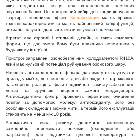
яких недостатньо місця для встановлення настінних
внутрішніх блоків. Це прекрасний вибір для кондиціонування
квартир і невеликих офісів.
Кондиціонери
мають зразкові
технічні характеристики та мають найповніший набір функцій,
що забезпечують ідеальні кліматичні умови споживачеві.
Агрегат має строгий і стильний дизайн, а також компактні
форми, що дає змогу йому бути практично непомітним у
будь-якому інтер'єрі.
Пристрої заправлені озонобезпечним холодоагентом R410A,
який має нульовий потенціал руйнування озонового шару.
Наявність антиалергенного фільтра дає змогу експлуатувати
прилад у сім'ях, де є маленькі діти або люди, які страждають
на алергічні реакції, а фільтр подвійного захисту забезпечить
легше та зручніше чищення самого кондиціонера.
Антиоксидантний фільтр проводить ефективне очищення
повітря за допомогою молекул антиоксиданту, його без
особливих складнощів можна мити, а термін його експлуатації
становить не менш ніж 10 років.
Автоматична зміна режиму допомагає кондиціонеру
самостійно перемикати режими (охолодження або
нагрівання) для підтримки цільової температури в