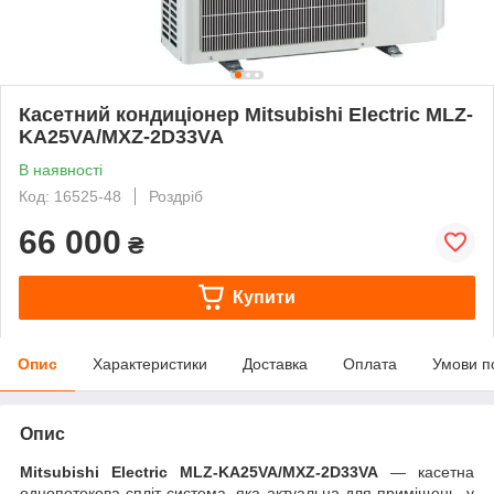
Касетний кондиціонер Mitsubishi Electric MLZ-
KA25VA/MXZ-2D33VA
В наявності
Код: 16525-48
Роздріб
66 000
₴
Купити
Опис
Характеристики
Доставка
Оплата
Умови п
Опис
Mitsubishi Electric MLZ-KA25VA/MXZ-2D33VA
— касетна
однопотокова спліт-система, яка актуальна для приміщень, у