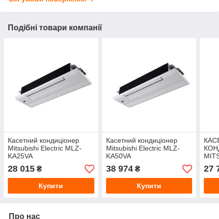
Подібні товари компанії
Касетний кондиціонер
Касетний кондиціонер
КАС
Mitsubishi Electric MLZ-
Mitsubishi Electric MLZ-
КОН
KA25VA
KA50VA
MIT
MLZ
28 015
38 974
27 
₴
₴
Купити
Купити
Про нас