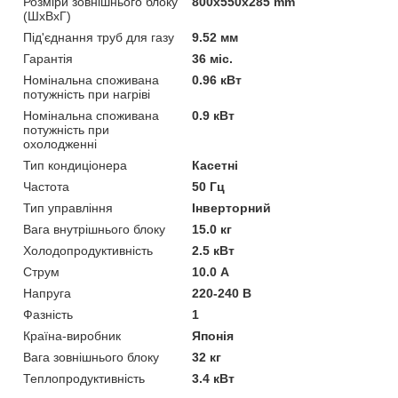
Розміри зовнішнього блоку
800x550x285 mm
(ШхВхГ)
Під'єднання труб для газу
9.52 мм
Гарантія
36 міс.
Номінальна споживана
0.96 кВт
потужність при нагріві
Номінальна споживана
0.9 кВт
потужність при
охолодженні
Тип кондиціонера
Касетні
Частота
50 Гц
Тип управління
Інверторний
Вага внутрішнього блоку
15.0 кг
Холодопродуктивність
2.5 кВт
Струм
10.0 А
Напруга
220-240 В
Фазність
1
Країна-виробник
Японія
Вага зовнішнього блоку
32 кг
Теплопродуктивність
3.4 кВт