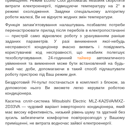
приміщенні. Режим Econo Cool допомагає неабияк скоротити
витрати електроенергії, підвищуючи температуру на 2° в
режимі охолодження. Завдяки спеціальному алгоритму
роботи жалюзі, Ви не відчуєте жодних змін температури.
Функція запам'ятовування налаштувань позбавляє потреби
перенастроювати прилад після перебоїв в електропостачанні
— пристрій само відновлює роботу з урахуванням раніше
заданих параметрів. У разі виникнення якої-небудь
несправності кондиціонер вчасно виявить і повідомить
користувачеві код несправності, що неабияк полегшує
техобслуговування. 24-годинний
таймер
автоматичного
увімкнення та вимкнення може бути встановлений на будь-
який час доби, допомагаючи в такий спосіб підлаштувати
роботу пристрою під Ваш режим дня.
Бездротовий ІЧ-пульт постачається в комплекті з блоком, за
допомогою нього Ви зможете легко керувати роботою
кондиціонера.
Касетна спліт-система Mitsubishi Electric MLZ-KA25VA/MXZ-
2D33VA — чудовий варіант інверторного кондиціонера, який
має високу ефективність, низький рівень шуму та здатний без
зусиль забезпечити комфортне повітророзподіл у Вашому
приміщенні, не витрата водночас зайвої електроенергії.