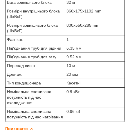
Вага зовнішнього блока
32 кг
Розміри внутрішнього блока
360x175x1102 mm
(ШхВхГ)
Розміри зовнішнього блока
800x550x285 mm
(ШxВxГ)
Фазність
1
Під'єднання труб для рідини
6.35 мм
Під'єднання труб для газу
9.52 мм
Перепад висот
10 м
Дренаж
20 мм
Тип кондиціонера
Касетні
Номінальна споживана
0.9 кВт
потужність під час
охолодження
Номінальна споживана
0.96 кВт
потужність під час нагрівання
Приховати