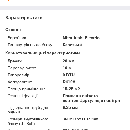
Характеристики
Основні
Виробник
Mitsubishi Electric
Тип внутрішнього блоку
Касетний
Користувальницькі характеристики
Дренаж
20 мм
Перепад висот
10 м
Типорозмір
9 BTU
Холодоагент
R410A
Площа приміщення
15-25 м2
Основні функції
Приплив свіжого
повітря,Циркуляція повітря
Під'єднання труб для
6.35 мм
рідини
Розміри внутрішнього
360x175x1102 mm
блоку (ШхВхГ)