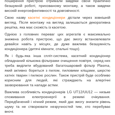
поширення пристрою отримали завдяки своїй практично
безшумній роботі, прихованому монтажу, а також завдяки
високій енергоефективності та довговічності.
Свою назву
касетні кондиціонери
дістали через зовнішній
вигляд. Після монтажу на вигляд залишається декоративна
решітка, яка має схожість із касетою.
Однією з головних переваг цих агрегатів є максимально
знижена робота пристрою, що дає змогу встановлювати
девайси навіть у місцях, де дуже важлива безшумність
кондиціонера (дитячі кімнати, спальні тощо).
Як і будь-яка інша спліт-система, касетний кондиціонер
обладнаний кількома фільтрами очищення повітря, серед них
треба виділити вбудований багатошаровий фільтр Plasma,
який активно бореться з пилом, пиловими кліщами, шерстю
хатніх тварин і пилкою рослин. Також пристрій буде особливо
корисним для людей, які страждають на алергічні
захворювання та напади астми.
Важлива особливість кондиціонерів LG UT12/UU12 — низьке
споживання електроенергії в режимі очікування.
Передбачений і нічний режим, який дає змогу знизити рівень
шуму та не створювати незручностей тим, хто перебуває
вночі.