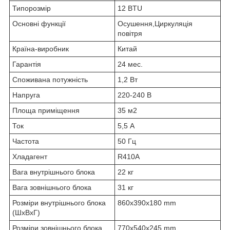
Типорозмір
12 BTU
Основні функції
Осушення,Циркуляція
повітря
Країна-виробник
Китай
Гарантія
24 мес.
Споживана потужність
1,2 Вт
Напруга
220-240 В
Площа приміщення
35 м2
Ток
5,5 А
Частота
50 Гц
Хладагент
R410A
Вага внутрішнього блока
22 кг
Вага зовнішнього блока
31 кг
Розміри внутрішнього блока
860x390x180 mm
(ШхВхГ)
Розміри зовнішнього блока
770x540x245 mm