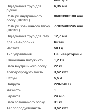
Під'єднання труб для
6,35 мм
рідини
Розміри внутрішнього
860x390x180 mm
блоку (ШхВхГ)
Розміри зовнішнього блоку
770x540x245 mm
(ШхВхГ)
Під'єднання труб для газу
12,7 мм
Країна-виробник
Китай
Частота
50 Гц
Тип управління
Не інверторний
Споживана потужність
1,2 Вт
Вага внутрішнього блоку
22 кг
Холодопродуктивність
3,52 кВт
Струм
5,5 А
Напруга
220-240 В
Фазність
1
Гарантія
24 міс.
Вага зовнішнього блоку
31 кг
Теплопродуктивність
3,52 кВт