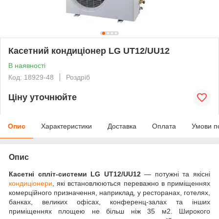
Касетний кондиціонер LG UT12/UU12
В наявності
Код: 18929-48
Роздріб
Ціну уточнюйте
Опис
Характеристики
Доставка
Оплата
Умови п
Опис
Касетні спліт-системи LG UT12/UU12
— потужні та якісні
кондиціонери
, які встановлюються переважно в приміщеннях
комерційного призначення, наприклад, у ресторанах, готелях,
банках, великих офісах, конференц-залах та інших
приміщеннях площею не більш ніж 35 м
2
. Широкого