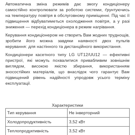
Автоматична зміна режимів дає змогу кондиціонеру
самостійно контролювати за роботою системи, ґрунтуючись
на температуру повітря в обслуговному приміщенні. Під час її
підвищення відбуватиметься охолодження повітря, а у разі
зниження — перехід кондиціонера в режим нагрівання.
Керування кондиціонером не створить Вам жодних труднощів,
зробити його можна завдяки наявності двох пультів
керування: для настінного та дистанційного використання.
Кондиціонери касетного типу LG UT12/UU12 — ефективні
пристрої, які можуть похвалитися привабливим зовнішнім
виглядом, високою якістю збирання, використанням
зносостійких матеріалів, що внаслідок чого гарантує Вам
підвищений рівень надійності упродовж усього терміну
експлуатації.
Характеристики
Тип керування
Не інверторний
Холодопродуктивність
3,52 кВт
Теплопродуктивність
3,52 кВт