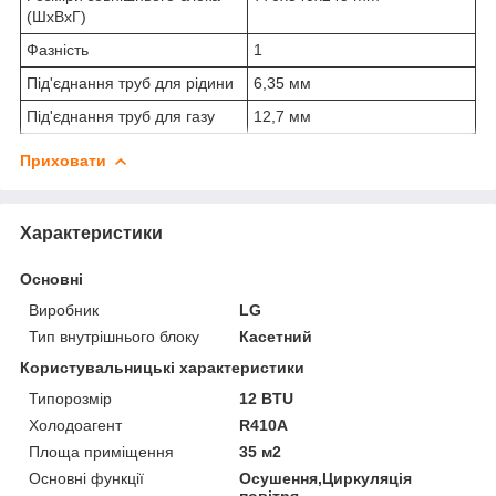
(ШxВxГ)
Фазність
1
Під'єднання труб для рідини
6,35 мм
Під'єднання труб для газу
12,7 мм
Приховати
Характеристики
Основні
Виробник
LG
Тип внутрішнього блоку
Касетний
Користувальницькі характеристики
Типорозмір
12 BTU
Холодоагент
R410A
Площа приміщення
35 м2
Основні функції
Осушення,Циркуляція
повітря