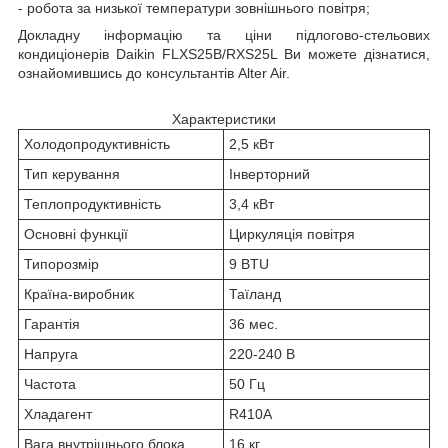
- робота за низької температури зовнішнього повітря;
Докладну інформацію та ціни підлогово-стельових
кондиціонерів Daikin FLXS25B/RXS25L Ви можете дізнатися,
ознайомившись до консультантів Alter Air.
Характеристики
Холодопродуктивність
2,5 кВт
Тип керування
Інверторний
Теплопродуктивність
3,4 кВт
Основні функції
Циркуляція повітря
Типорозмір
9 BTU
Країна-виробник
Таїланд
Гарантія
36 мес.
Напруга
220-240 В
Частота
50 Гц
Хладагент
R410A
Вага внутрішнього блока
16 кг