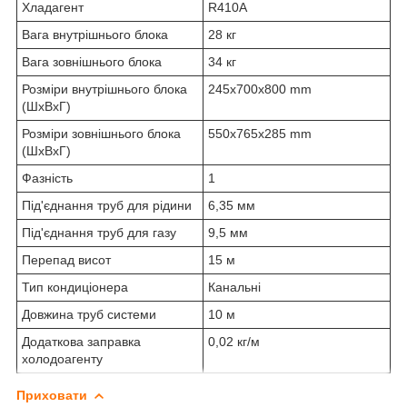
Хладагент
R410A
Вага внутрішнього блока
28 кг
Вага зовнішнього блока
34 кг
Розміри внутрішнього блока
245x700x800 mm
(ШхВхГ)
Розміри зовнішнього блока
550x765x285 mm
(ШxВxГ)
Фазність
1
Під'єднання труб для рідини
6,35 мм
Під'єднання труб для газу
9,5 мм
Перепад висот
15 м
Тип кондиціонера
Канальні
Довжина труб системи
10 м
Додаткова заправка
0,02 кг/м
холодоагенту
Приховати