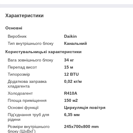
Характеристики
Основні
Виробник
Daikin
Тип внутрішнього блоку
Канальний
Користувальницькі характеристики
Вага зовнішнього блоку
34 кг
Перепад висот
15 м
Типорозмір
12 BTU
Додаткова заправка
0,02 кг/м
хладагента
Холодоагент
R410A
Площа приміщення
150 м2
Основні функції
Циркуляція повітря
Під'єднання труб для
6,35 мм
рідини
Розміри внутрішнього
245x700x800 mm
блоку (ШхВхГ)