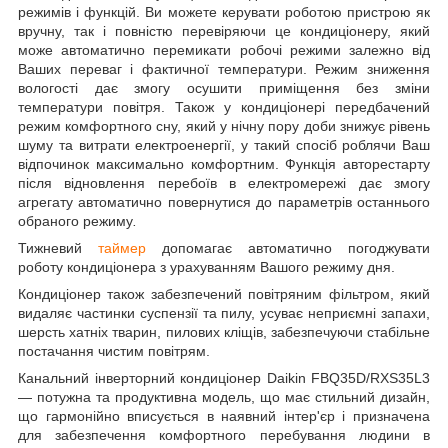
режимів і функцій. Ви можете керувати роботою пристрою як
вручну, так і повністю перевіряючи це кондиціонеру, який
може автоматично перемикати робочі режими залежно від
Ваших переваг і фактичної температури. Режим зниження
вологості дає змогу осушити приміщення без зміни
температури повітря. Також у кондиціонері передбачений
режим комфортного сну, який у нічну пору доби знижує рівень
шуму та витрати електроенергії, у такий спосіб роблячи Ваш
відпочинок максимально комфортним. Функція авторестарту
після відновлення перебоїв в електромережі дає змогу
агрегату автоматично повернутися до параметрів останнього
обраного режиму
.
Тижневий
таймер
допомагає автоматично погоджувати
роботу кондиціонера з урахуванням Вашого режиму дня.
Кондиціонер також забезпечений повітряним фільтром, який
видаляє частинки суспензії та пилу, усуває неприємні запахи,
шерсть хатніх тварин, пилових кліщів, забезпечуючи стабільне
постачання чистим повітрям.
Канальний інверторний кондиціонер Daikin FBQ35D/RXS35L3
— потужна та продуктивна модель, що має стильний дизайн,
що гармонійно вписується в наявний інтер'єр і призначена
для забезпечення комфортного перебування людини в