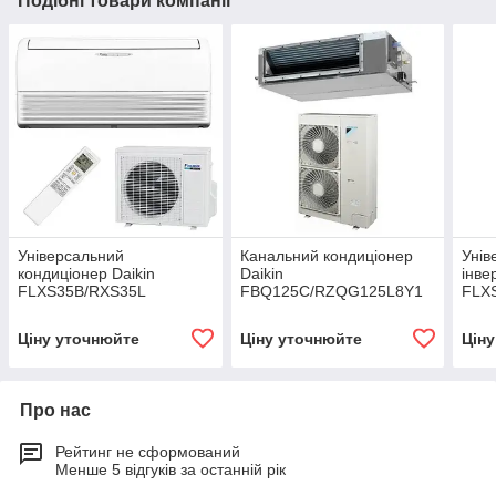
Подібні товари компанії
Універсальний
Канальний кондиціонер
Унів
кондиціонер Daikin
Daikin
інве
FLXS35B/RXS35L
FBQ125C/RZQG125L8Y1
FLX
Ціну уточнюйте
Ціну уточнюйте
Цін
Про нас
Рейтинг не сформований
Менше 5 відгуків за останній рік