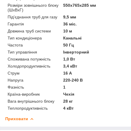
Розміри зовнішнього блоку
550x765x285 мм
(ШхВхГ)
Під'єднання труб для газу
9,5 мм
Гарантія
36 міс.
Довжина труб системи
10 м
Тип кондиціонера
Канальні
Частота
50 Гц
Тип управління
Інверторний
Споживана потужність
1,0 Вт
Холодопродуктивність
3,4 кВт
Струм
16 А
Напруга
220-240 В
Фазність
1
Країна-виробник
Чехія
Вага внутрішнього блоку
28 кг
Теплопродуктивність
4 кВт
Приховати