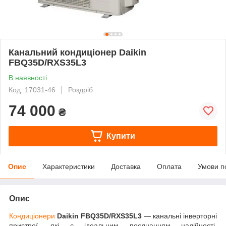
Канальний кондиціонер Daikin
FBQ35D/RXS35L3
В наявності
Код: 17031-46
Роздріб
74 000
₴
Купити
Опис
Характеристики
Доставка
Оплата
Умови п
Опис
Кондиціонери
Daikin FBQ35D/RXS35L3
— канальні інверторні
пристрої, які є ідеальним поєднанням надійності,