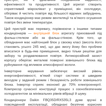
ефективності та продуктивності. Цей агрегат створить
сприятливий мікроклімат у приміщенні, він охолоджує,
обігріває й чистить повітря від більшості відомих забруднень.
Також кондиціонер має режим вентиляції та м'якого осушення
повітря без зміни температури.
Цей пристрій має перевагу, порівнюючи з іншими типами
кондиціонерів —
внутрішній блок
агрегату прихований під
фальш-стелком або за фальш-стінкою. Крім того, це
обладнання має найтонший блок у своєму класі (висота його
становить усього 245 мм), що дає змогу йому без проблем
вписатися в будь-яке приміщення, видно тільки решітки для
забору та роздавлювання повітря. Антикорозійний захист
корпусу оберігає металеві поверхні зовнішнього блока від
руйнування під впливом атмосферної вологи.
Інверторне керування забезпечує високий рівень
енергоефективності, м'який старт системи зі швидким
виходом у заданий режим і безшумність роботи зовнішнього
блока. Інвертор сприяє економії до 70% електроенергії.
Компресор сучасної конструкції працює з озонобезпечним
холодоагентом за мінімальних рівнів вібрації й шуму.
Кондиціонери Daikin FBQ35D/RXS35L3 дуже зручні в
повсякденній експлуатації, обладнані безліччю корисних