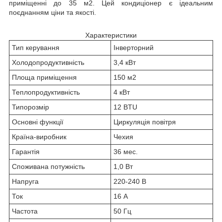
приміщенні до 35 м
2
. Цей кондиціонер є ідеальним
поєднанням ціни та якості.
Характеристики
Тип керування
Інверторний
Холодопродуктивність
3,4 кВт
Площа приміщення
150 м2
Теплопродуктивність
4 кВт
Типорозмір
12 BTU
Основні функції
Циркуляція повітря
Країна-виробник
Чехия
Гарантія
36 мес.
Споживана потужність
1,0 Вт
Напруга
220-240 В
Ток
16 А
Частота
50 Гц