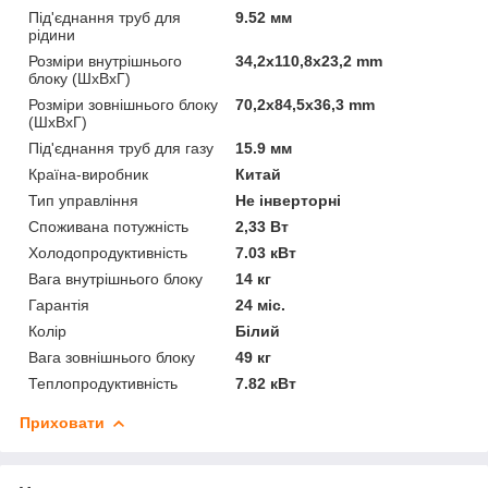
Під'єднання труб для
9.52 мм
рідини
Розміри внутрішнього
34,2х110,8х23,2 mm
блоку (ШхВхГ)
Розміри зовнішнього блоку
70,2х84,5х36,3 mm
(ШхВхГ)
Під'єднання труб для газу
15.9 мм
Країна-виробник
Китай
Тип управління
Не інверторні
Споживана потужність
2,33 Вт
Холодопродуктивність
7.03 кВт
Вага внутрішнього блоку
14 кг
Гарантія
24 міс.
Колір
Білий
Вага зовнішнього блоку
49 кг
Теплопродуктивність
7.82 кВт
Приховати