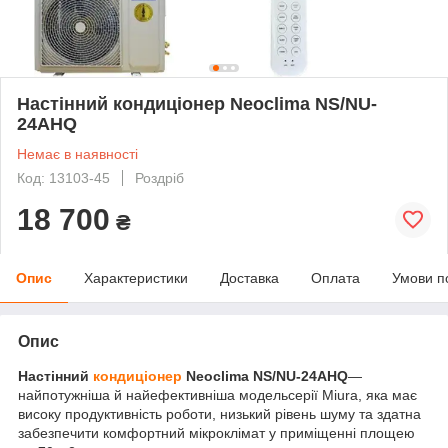
Настінний кондиціонер Neoclima NS/NU-
24AHQ
Немає в наявності
Код: 13103-45
Роздріб
18 700
₴
Опис
Характеристики
Доставка
Оплата
Умови п
Опис
Настінний
кондиціонер
Neoclima NS/NU-24AHQ
—
найпотужніша й найефективніша модель
серії
Miura
, яка має
високу продуктивність роботи, низький рівень шуму та здатна
забезпечити комфортний мікроклімат у приміщенні площею