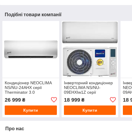
Подібні товари компанії
Кондиціонер NEOCLIMA
Інверторний кондиціонер
Інве
NS/NU-24AHX серії
NEOCLIMA NS/NU-
NEO
Therminator 3.0
09EHXIw1Z серії
09AH
Therminator 3.2
26 999
18 999
18 
₴
₴
Купити
Купити
Про нас