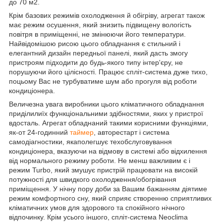
до
70
м
2
.
Крім базових режимів охолодження й обігріву, агрегат також
має режим осушення, який знизить підвищену вологість
повітря в приміщенні, не змінюючи його температури.
Найвідомішою рисою цього обладнання є стильний і
елегантний дизайн передньої панелі, який дасть змогу
пристроям підходити до будь-якого типу інтер'єру, не
порушуючи його цілісності. Працює спліт
-система
дуже
тихо,
по
цьому Вас не турбуватиме шум або прогуля від роботи
кондиціонера.
Величезна увага виробники цього кліматичного обладнання
приділили
їх функціональними здібностями, яких у пристрої
вдосталь. Агрегат обладнаний такими корисними функціями,
як-от
24-годинний
таймер
, авторестарт і
система
самодіагностики, яка
полегшує техобслуговування
кондиціонера, вказуючи на відмову в системі або відхилення
від нормального
режиму роботи. Не менш важливим є і
режим
Turbo
, який змушує пристрій працювати на високій
потужності для швидкого охолодження/обогрівання
приміщення. У нічну пору доби за Вашим бажанням діятиме
режим комфортного сну, який сприяє створенню сприятливих
кліматичних умов для здорового та спокійного нічного
відпочинку. Крім усього іншого, спліт-система
Neoclima