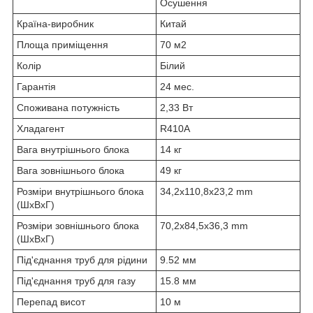
Осушення
Країна-виробник
Китай
Площа приміщення
70 м2
Колір
Білий
Гарантія
24 мес.
Споживана потужність
2,33 Вт
Хладагент
R410A
Вага внутрішнього блока
14 кг
Вага зовнішнього блока
49 кг
Розміри внутрішнього блока
34,2х110,8х23,2 mm
(ШхВхГ)
Розміри зовнішнього блока
70,2х84,5х36,3 mm
(ШxВxГ)
Під'єднання труб для рідини
9.52 мм
Під'єднання труб для газу
15.8 мм
Перепад висот
10 м