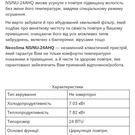
NS
/
NU
-24
AHQ
зможе усунути з повітря підвищену вологість
без зміни його температури, завдяки спеціальному режиму
осушення.
Не варто забувати й про вбудований хвильовий фільтр, який
подбає про виняткову чистоту та свіжість повітря у Вашому
приміщенні, очищаючи його від усіх можливих типів
забруднень, включно з бактеріями, вірусами тощо.
Neoclima NS/NU-24AHQ
— незамінний кліматичний пристрій,
який гарантує Вам не тільки комфортні температурні
показники в приміщенні, а й чисте та здорове повітря, яке
гарантовано забезпечить Вам приємний відпочинок/робота.
Характеристики
Тип керування
Не інверторні
Холодопродуктивність
7.03 кВт
Теплопродуктивність
7.82 кВт
Типорозмір
24 BTU
Основні функції
Циркуляція повітря,