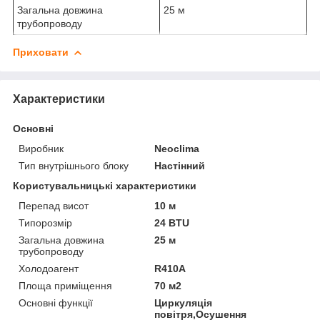
Загальна довжина
25 м
трубопроводу
Приховати
Характеристики
Основні
Виробник
Neoclima
Тип внутрішнього блоку
Настінний
Користувальницькі характеристики
Перепад висот
10 м
Типорозмір
24 BTU
Загальна довжина
25 м
трубопроводу
Холодоагент
R410A
Площа приміщення
70 м2
Основні функції
Циркуляція
повітря,Осушення