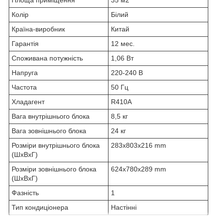
Колір
Білий
Країна-виробник
Китай
Гарантія
12 мес.
Споживана потужність
1,06 Вт
Напруга
220-240 В
Частота
50 Гц
Хладагент
R410A
Вага внутрішнього блока
8,5 кг
Вага зовнішнього блока
24 кг
Розміри внутрішнього блока
283x803x216 mm
(ШхВхГ)
Розміри зовнішнього блока
624x780x289 mm
(ШxВxГ)
Фазність
1
Тип кондиціонера
Настінні