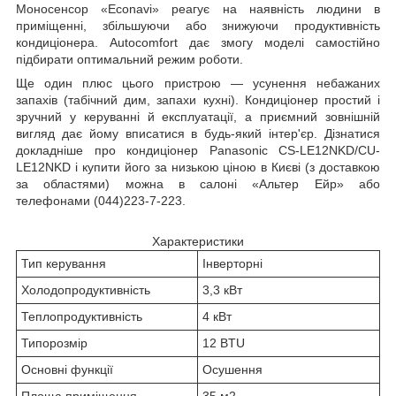
Моносенсор «Econavi» реагує на наявність людини в
приміщенні, збільшуючи або знижуючи продуктивність
кондиціонера. Autocomfort дає змогу моделі самостійно
підбирати оптимальний режим роботи.
Ще один плюс цього пристрою — усунення небажаних
запахів (табічний дим, запахи кухні). Кондиціонер простий і
зручний у керуванні й експлуатації, а приємний зовнішній
вигляд дає йому вписатися в будь-який інтер'єр. Дізнатися
докладніше про кондиціонер Panasonic CS-LE12NKD/CU-
LE12NKD і купити його за низькою ціною в Києві (з доставкою
за областями) можна в салоні «Альтер Ейр» або
телефонами (044)223-7-223.
Характеристики
Тип керування
Інверторні
Холодопродуктивність
3,3 кВт
Теплопродуктивність
4 кВт
Типорозмір
12 BTU
Основні функції
Осушення
Площа приміщення
35 м2