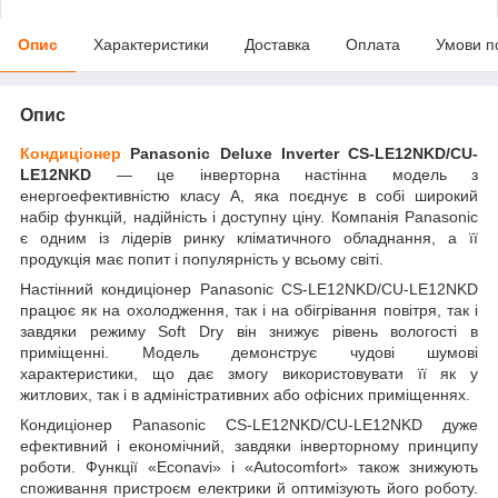
Опис
Характеристики
Доставка
Оплата
Умови п
Опис
Кондиціонер
Panasonic Deluxe Inverter CS-LE12NKD/CU-
LE12NKD
— це інверторна настінна модель з
енергоефективністю класу А, яка поєднує в собі широкий
набір функцій, надійність і доступну ціну. Компанія Panasonic
є одним із лідерів ринку кліматичного обладнання, а її
продукція має попит і популярність у всьому світі.
Настінний кондиціонер Panasonic CS-LE12NKD/CU-LE12NKD
працює як на охолодження, так і на обігрівання повітря, так і
завдяки режиму Soft Dry він знижує рівень вологості в
приміщенні. Модель демонструє чудові шумові
характеристики, що дає змогу використовувати її як у
житлових, так і в адміністративних або офісних приміщеннях.
Кондиціонер Panasonic CS-LE12NKD/CU-LE12NKD дуже
ефективний і економічний, завдяки інверторному принципу
роботи. Функції «Econavi» і «Autocomfort» також знижують
споживання пристроєм електрики й оптимізують його роботу.