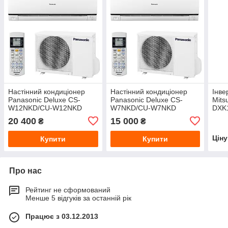
Настінний кондиціонер
Настінний кондиціонер
Інве
Panasonic Deluxe CS-
Panasonic Deluxe CS-
Mits
W12NKD/CU-W12NKD
W7NKD/CU-W7NKD
DXK
20 400
15 000
₴
₴
Цін
Купити
Купити
Про нас
Рейтинг не сформований
Менше 5 відгуків за останній рік
Працює з 03.12.2013