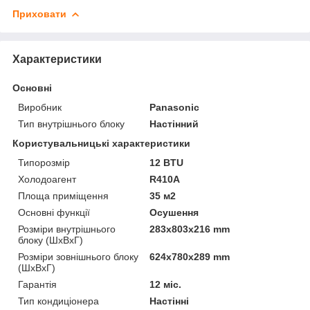
Приховати
Характеристики
Основні
Виробник
Panasonic
Тип внутрішнього блоку
Настінний
Користувальницькі характеристики
Типорозмір
12 BTU
Холодоагент
R410A
Площа приміщення
35 м2
Основні функції
Осушення
Розміри внутрішнього
283x803x216 mm
блоку (ШхВхГ)
Розміри зовнішнього блоку
624x780x289 mm
(ШхВхГ)
Гарантія
12 міс.
Тип кондиціонера
Настінні