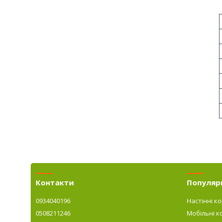
Контакти
Популярн
0934040196
Настінні к
0508211246
Мобільні к