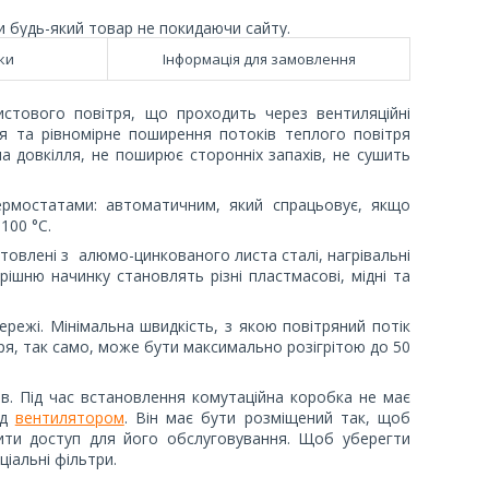
и будь-який товар не покидаючи сайту.
ки
Інформація для замовлення
истового повітря, що проходить через вентиляційні
ня та рівномірне поширення потоків теплого повітря
 довкілля, не поширює сторонніх запахів, не сушить
ермостатами: автоматичним, який спрацьовує, якщо
100 °C.
товлені з алюмо-цинкованого листа сталі, нагрівальні
трішню начинку становлять різні пластмасові, мідні та
режі. Мінімальна швидкість, з якою повітряний потік
тря, так само, може бути максимально розігрітою до 50
в. Під час встановлення комутаційна коробка не має
ед
вентилятором
. Він має бути розміщений так, щоб
ити доступ для його обслуговування. Щоб уберегти
іальні фільтри.