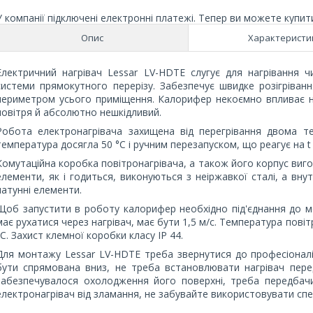
У компанії підключені електронні платежі. Тепер ви можете купит
Опис
Характеристи
Електричний нагрівач Lessar LV-HDTE слугує для нагрівання ч
системи прямокутного перерізу. Забезпечує швидке розігріван
периметром усього приміщення. Калорифер некоємно впливає на
повітря й абсолютно нешкідливий.
Робота електронагрівача захищена від перегрівання двома т
температура досягла 50 °C і ручним перезапуском, що реагує на t 
Комутаційна коробка повітронагрівача, а також його корпус виго
елементи, як і годиться, виконуються з неіржавкої сталі, а вну
латунні елементи.
Щоб запустити в роботу калорифер необхідно під'єднання до ме
має рухатися через нагрівач, має бути 1,5 м/с. Температура пові
°C. Захист клемної коробки класу IP 44.
Для монтажу Lessar LV-HDTE треба звернутися до професіоналі
бути спрямована вниз, не треба встановлювати нагрівач пер
забезпечувалося охолодження його поверхні, треба передбач
електронагрівач від зламання, не забувайте використовувати спец