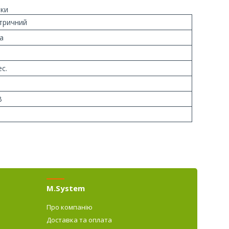
ки
тричний
а
ес.
В
M.System
Про компанію
Доставка та оплата