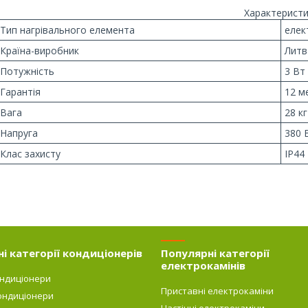
Характеристи
Тип нагрівального елемента
елек
Країна-виробник
Литв
Потужність
3 Вт
Гарантія
12 м
Вага
28 кг
Напруга
380 
Клас захисту
IP44
і категорії кондиціонерів
Популярні категорії
електрокамінів
ондиціонери
Приставні електрокаміни
ондиціонери
Настінні електрокаміни