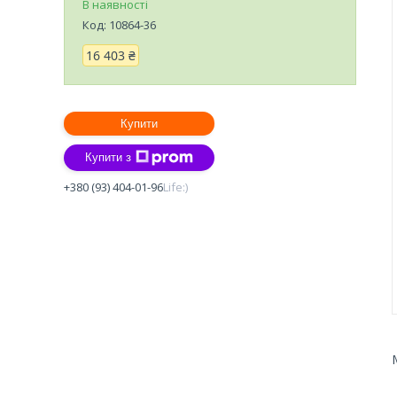
В наявності
Код:
10864-36
16 403 ₴
Купити
Купити з
+380 (93) 404-01-96
Life:)