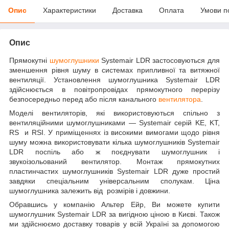
Опис
Характеристики
Доставка
Оплата
Умови п
Опис
Прямокутні
шумоглушники
Systemair LDR застосовуються для
зменшення рівня шуму в системах припливної та витяжної
вентиляції. Установлення шумоглушника Systemair LDR
здійснюється в повітропровідах прямокутного перерізу
безпосередньо перед або після канального
вентилятора
.
Моделі вентиляторів, які використовуються спільно з
вентиляційними шумоглушниками — Systemair серій KE, KT,
RS и RSI. У приміщеннях із високими вимогами щодо рівня
шуму можна використовувати кілька шумоглушників Systemair
LDR поспіль або ж поєднувати шумоглушник і
звукоізольований вентилятор. Монтаж прямокутних
пластинчастих шумоглушників Systemair LDR дуже простий
завдяки спеціальним універсальним сполукам. Ціна
шумоглушника залежить від розмірів і довжини.
Обравшись у компанію Альтер Ейр, Ви можете купити
шумоглушник Systemair LDR за вигідною ціною в Києві. Також
ми здійснюємо доставку товарів у всій Україні за допомогою