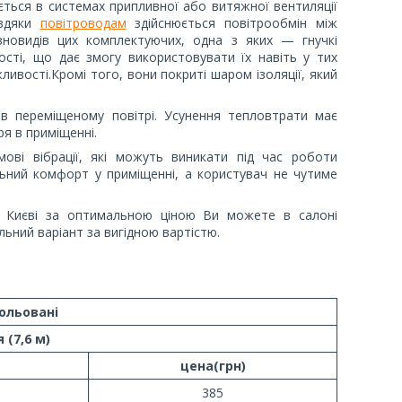
ться в системах припливної або витяжної вентиляції
авдяки
повітроводам
здійснюється повітрообмін між
ізновидів цих комплектуючих, одна з яких — гнучкі
ості, що дає змогу використовувати їх навіть у тих
ливості.Кромі того, вони покриті шаром ізоляції, який
 в переміщеному повітрі. Усунення тепловтрати має
я в приміщенні.
мові вібрації, які можуть виникати під час роботи
ьний комфорт у приміщенні, а користувач не чутиме
 в Києві за оптимальною ціною Ви можете в салоні
льний варіант за вигідною вартістю.
ольовані
 (7,6 м)
цена(грн)
385