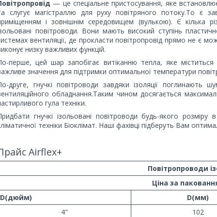
Повітропровід
— це спеціальне пристосування, яке встановлює
та слугує магістраллю для руху повітряного потоку.То є з
приміщенням і зовнішнім середовищем (вулькою). Є кілька р
ізольовані повітроводи. Вони мають високий ступінь пластичн
системах вентиляції, де прокласти повітропровід прямо не є мож
виконує низку важливих функцій.
По-перше, цей шар запобігає витіканню тепла, яке міститься
важливе значення для підтримки оптимальної температури повітр
По-друге, гнучкі повітроводи завдяки ізоляції поглинають шу
вентиляційного обладнання.Таким чином досягається максимал
настирливого гула техніки.
Придбати гнучкі ізольовані повітроводи будь-якого розміру
кліматичної техніки Біоклімат. Наші фахівці підберуть Вам оптима
Прайс Airflex+
Повітропроводи із
Ціна за паковання
D(дюйм)
D(мм)
4"
102