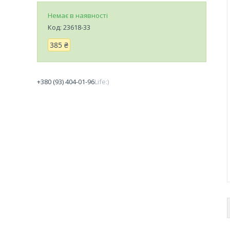
Немає в наявності
Код:
23618-33
385 ₴
+380 (93) 404-01-96
Life:)