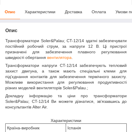
Опис
Характеристики
Доставка
Оплата
Умови п
Опис
Трансформатори Soler&Palau; CT-12/14 здатні забезпечувати
постійний робочий струм, за напруги 12 В. Ці пристрої
призначені для забезпечення плавного регулювання
швидкості обертання
вентилятора
.
Трансформатори напруги CT-12/14 забезпечують тепловий
захист двигуна, а також мають спеціальні клеми для
під'єднання контактів для забезпечення термічного захисту.
Можливе використання для регулювання продуктивності
різних моделей вентиляторів Soler&Palau.;
Докладну інформацію та ціни про трансформатори
Soler&Palau; CT-12/14 Ви можете дізнатися, зв'язавшись до
консультантів Alter Air.
Характеристики
Країна-виробник
Іспанія