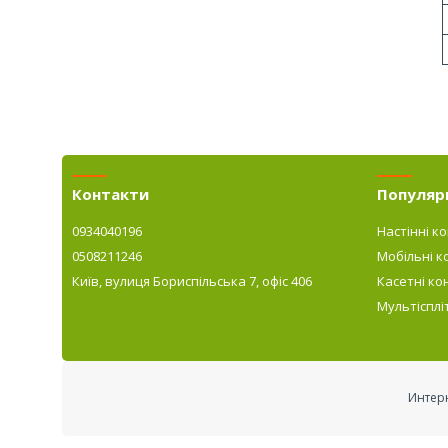
Контакти
Популярн
0934040196
Настінні к
0508211246
Мобільні к
Київ, вулиця Бориспільська 7, офіс 406
Касетні ко
Мультісплі