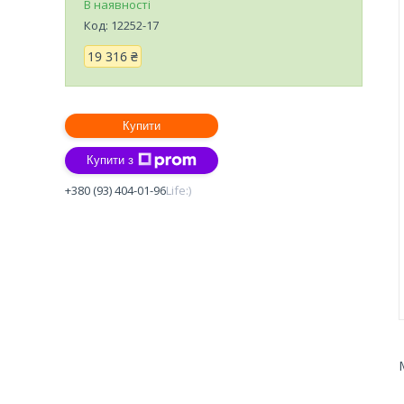
В наявності
Код:
12252-17
19 316 ₴
Купити
Купити з
+380 (93) 404-01-96
Life:)