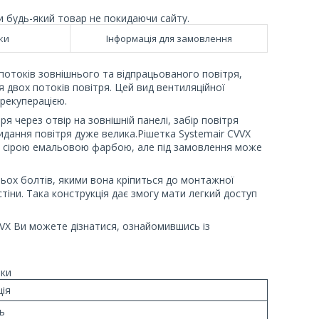
и будь-який товар не покидаючи сайту.
ки
Інформація для замовлення
потоків зовнішнього та відпрацьованого повітря,
 двох потоків повітря. Цей вид вентиляційної
рекуперацією.
я через отвір на зовнішній панелі, забір повітря
идання повітря дуже велика.Рішетка Systemair CVVX
я сірою емальовою фарбою, але під замовлення може
ьох болтів, якими вона кріпиться до монтажної
тіни. Така конструкція дає змогу мати легкий доступ
VVХ Ви можете дізнатися, ознайомившись із
ки
ія
ь