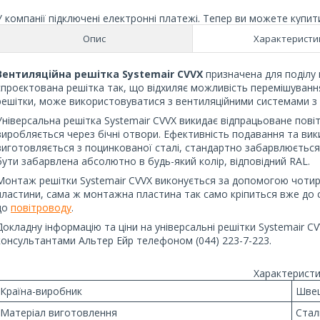
У компанії підключені електронні платежі. Тепер ви можете купит
Опис
Характеристи
Вентиляційна решітка Systemair CVVX
призначена для поділу 
спроєктована решітка так, що відхиляє можливість перемішування
решітки, може використовуватися з вентиляційними системами з 
Універсальна решітка Systemair CVVX викидає відпрацьоване повітр
виробляється через бічні отвори. Ефективність подавання та вик
виготовляється з поцинкованої сталі, стандартно забарвлюєтьс
бути забарвлена абсолютно в будь-який колір, відповідний RAL.
Монтаж решітки Systemair CVVX виконується за допомогою чотир
пластини, сама ж монтажна пластина так само кріпиться вже до с
до
повітроводу
.
Докладну інформацію та ціни на універсальні решітки Systemair C
консультантами Альтер Ейр телефоном (044) 223-7-223.
Характеристи
Країна-виробник
Швец
Матеріал виготовлення
Стал