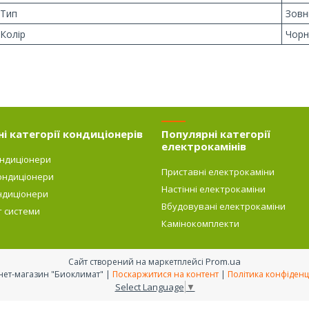
Тип
Зовн
Колір
Чорн
і категорії кондиціонерів
Популярні категорії
електрокамінів
ондиціонери
Приставні електрокаміни
ондиціонери
Настінні електрокаміни
ндиціонери
Вбудовувані електрокаміни
т системи
Камінокомплекти
Prom.ua
Сайт створений на маркетплейсі
Интернет-магазин "Биоклимат" |
Поскаржитися на контент
|
Політика конфіденц
Select Language
▼