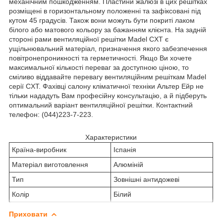
механічним пошкодженням. Пластини жалюзі в цих решітках
розміщені в горизонтальному положенні та зафіксовані під
кутом 45 градусів. Також вони можуть бути покриті лаком
білого або матового кольору за бажанням клієнта. На задній
стороні рами вентиляційної решітки Madel CXT є
ущільнювальний матеріал, призначення якого забезпечення
повітронепроникності та герметичності. Якщо Ви хочете
максимальної кількості переваг за доступною ціною, то
сміливо віддавайте перевагу вентиляційним решіткам Madel
серії CXT. Фахівці салону кліматичної техніки Альтер Ейр не
тільки нададуть Вам професійну консультацію, а й підберуть
оптимальний варіант вентиляційної решітки. Контактний
телефон: (044)223-7-223.
Характеристики
Країна-виробник
Іспанія
Матеріал виготовлення
Алюміній
Тип
Зовнішні антидожеві
Колір
Білий
Приховати