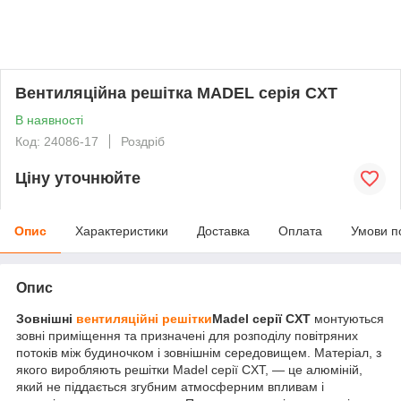
Вентиляційна решітка MADEL серія CXT
В наявності
Код: 24086-17
Роздріб
Ціну уточнюйте
Опис
Характеристики
Доставка
Оплата
Умови п
Опис
Зовнішні
вентиляційні решітки
Madel серії CXT
монтуються
зовні приміщення та призначені для розподілу повітряних
потоків між будиночком і зовнішнім середовищем. Матеріал, з
якого виробляють решітки Madel серії CXT, — це алюміній,
який не піддається згубним атмосферним впливам і