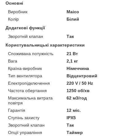
Основні
Виробник
Maico
Колір
Білий
Додаткові функції
Зворотній клапан
Так
Користувальницькі характеристики
Споживана потужність
21 Вт
Вага
2,1 кг
Країна-виробник
Німеччина
Тип вентилятора
Відцентровий
Електропідключення
220 V / 50 Hz
Частота обертання
1250 об/хв
Максимальна витрата
62 м3/год
повітря
Гарантія
12 міс.
Ступінь захисту
IPX5
Зворотний клапан
Так
Опції управління
Таймер