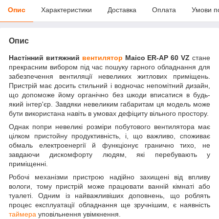
Опис
Характеристики
Доставка
Оплата
Умови п
Опис
Настінний витяжний
вентилятор
Maico ER-AP 60 VZ
стане
прекрасним вибором під час пошуку гарного обладнання для
забезпечення вентиляції невеликих житлових приміщень.
Пристрій має досить стильний і водночас непомітний дизайн,
що допоможе йому органічно без шкоди вписатися в будь-
який інтер'єр. Завдяки невеликим габаритам ця модель може
бути використана навіть в умовах дефіциту вільного простору.
Однак попри невеликі розміри побутового вентилятора має
цілком пристойну продуктивність, і, що важливо, споживає
обмаль електроенергії й функціонує гранично тихо, не
завдаючи дискомфорту людям, які перебувають у
приміщенні.
Робочі механізми пристрою надійно захищені від впливу
вологи, тому пристрій може працювати ванній кімнаті або
туалеті. Одним із найважливіших доповнень, що роблять
процес експлуатації обладнання ще зручнішим, є наявність
таймера
уповільнення увімкнення.