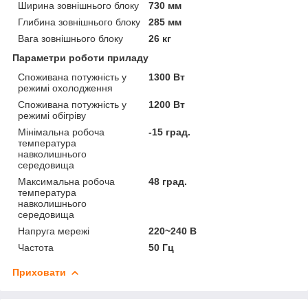
Ширина зовнішнього блоку
730 мм
Глибина зовнішнього блоку
285 мм
Вага зовнішнього блоку
26 кг
Параметри роботи приладу
Споживана потужність у
1300 Вт
режимі охолодження
Споживана потужність у
1200 Вт
режимі обігріву
Мінімальна робоча
-15 град.
температура
навколишнього
середовища
Максимальна робоча
48 град.
температура
навколишнього
середовища
Напруга мережі
220~240 В
Частота
50 Гц
Приховати