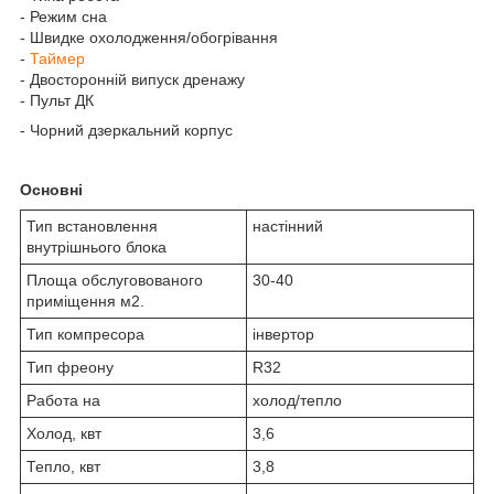
- Режим сна
- Швидке охолодження/обогрівання
-
Таймер
- Двосторонній випуск дренажу
- Пульт ДК
- Чорний дзеркальний корпус
Основні
Тип встановлення
настінний
внутрішнього блока
Площа обслуговованого
30-40
приміщення м2.
Тип компресора
інвертор
Тип фреону
R32
Работа на
холод/тепло
Холод, квт
3,6
Тепло, квт
3,8