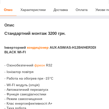
Опис
Характеристики
Доставка
Оплата
Умови п
Опис
Стандартний
монтаж 3200 грн.
Інверторний
кондиціонер
AUX ASW/AS-H12B4/HER3DI
BLACK WI-FI
- Озонобезпечний
фреон
R32
- Іонізатор повітря
- Работа на обогрев при -15°С
- WI-FI модуль (опція)
- Автоматичний перезапуск
- Функція самодіагностики
- Режим самоочищення
- Клас енергоефективності А+
- Тиха робота