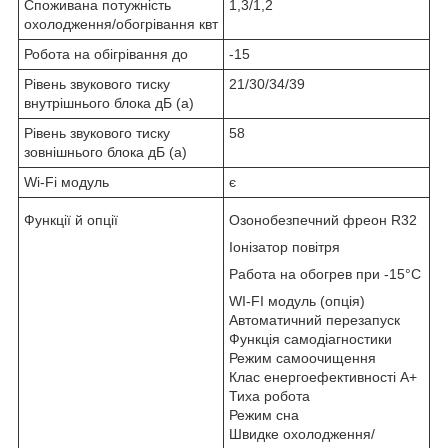
Споживана потужність
1,3/1,2
охолодження/обогрівання квт
Робота на обігрівання до
-15
Рівень звукового тиску
21/30/34/39
внутрішнього блока дБ (а)
Рівень звукового тиску
58
зовнішнього блока дБ (а)
Wi-Fi модуль
є
Функції й опції
Озонобезпечний фреон R32
Іонізатор повітря
Работа на обогрев при -15°С
WI-FI модуль (опція)
Автоматичний перезапуск
Функція самодіагностики
Режим самоочищення
Клас енергоефективності А+
Тиха робота
Режим сна
Швидке охолодження/