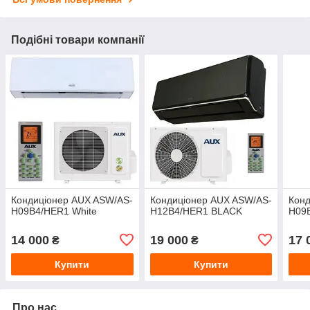
Подібні товари компанії
Кондиціонер AUX ASW/AS-
Кондиціонер AUX ASW/AS-
Конд
H09B4/HER1 White
H12B4/HER1 BLACK
H09
14 000
19 000
17 
₴
₴
Купити
Купити
Про нас