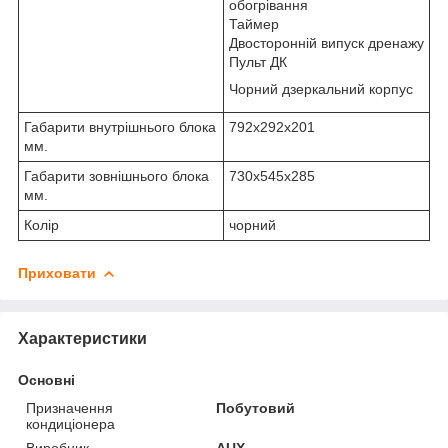
обогрівання
Таймер
Двосторонній випуск дренажу
Пульт ДК
Чорний дзеркальний корпус
Габарити внутрішнього блока
792х292х201
мм.
Габарити зовнішнього блока
730х545х285
мм.
Колір
чорний
Приховати
Характеристики
Основні
Призначення
Побутовий
кондиціонера
Виробник
AUX