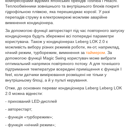
компресорами відомих японських брендів Toshiba і Hitachi.
Теплообмінники зовнішнього та внутрішнього блоків покриті
гідрофільною плівкою, яка перешкоджає корозії. У разі
перепадів струму в електромережі можливе аварійне
вимкнення кондиціонера.
За допомогою функції авторестарт під час повторного запуску
кондиціонера будуть збережені всі попередні параметри
користувача. Також у кондиціонерах Leberg LOK 2.0 є
можливість вибору різних режимів роботи, як-от, наприклад,
нічний режим, турборежим, вимкнення за
таймером
. За
допомогою функції Magic Swing користувач може вибрати
оптимальний напрямок повітряного потоку. А для точнішого
підтримання температури всередині приміщення є функція I
feel, коли датчики вимірювання розміщені не тільки у
внутрішньому блоці, а й у пульті керування.
Отже, до основних переваг кондиціонера Leberg Leberg LOK
2.0 можна віднести:
- прихований LED-дисплей
- авторестарт;
- функція «турборежим»;
- функція «нічний режим»;