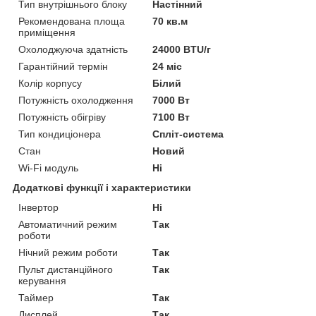
Тип внутрішнього блоку
Настінний
Рекомендована площа
70 кв.м
приміщення
Охолоджуюча здатність
24000 BTU/г
Гарантійний термін
24 міс
Колір корпусу
Білий
Потужність охолодження
7000 Вт
Потужність обігріву
7100 Вт
Тип кондиціонера
Спліт-система
Стан
Новий
Wi-Fi модуль
Ні
Додаткові функції і характеристики
Інвертор
Ні
Автоматичний режим
Так
роботи
Нічний режим роботи
Так
Пульт дистанційного
Так
керування
Таймер
Так
Дисплей
Так