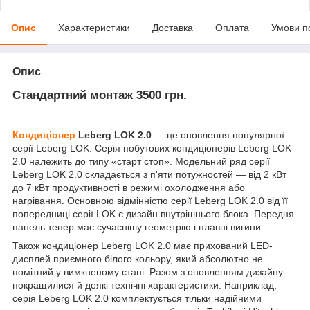
Опис
Характеристики
Доставка
Оплата
Умови п
Опис
Стандартний
монтаж 3500 грн.
Кондиціонер
Leberg LOK 2.0
— це оновлення популярної
серії Leberg LOK. Серія побутових кондиціонерів Leberg LOK
2.0 належить до типу «старт стоп». Модельний ряд серії
Leberg LOK 2.0 складається з п'яти потужностей — від 2 кВт
до 7 кВт продуктивності в режимі охолодження або
нагрівання. Основною відмінністю серії Leberg LOK 2.0 від її
попередниці серії LOK є дизайн внутрішнього блока. Передня
панель тепер має сучаснішу геометрію і плавні вигини.
Також кондиціонер Leberg LOK 2.0 має прихований LED-
дисплей приємного білого кольору, який абсолютно не
помітний у вимкненому стані. Разом з оновленням дизайну
покращилися й деякі технічні характеристики. Наприклад,
серія Leberg LOK 2.0 комплектується тільки надійними