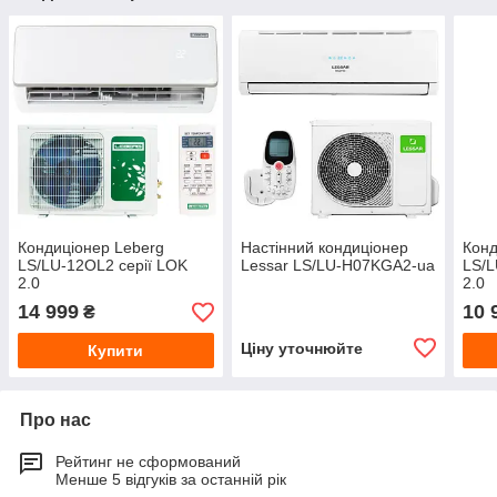
Кондиціонер Leberg
Настінний кондиціонер
Конд
LS/LU-12OL2 серії LOK
Lessar LS/LU-H07KGA2-ua
LS/L
2.0
2.0
14 999
10 
₴
Ціну уточнюйте
Купити
Про нас
Рейтинг не сформований
Менше 5 відгуків за останній рік