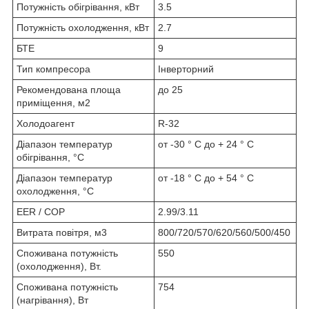
Потужність обігрівання, кВт
3.5
Потужність охолодження, кВт
2.7
БТЕ
9
Тип компресора
Інверторний
Рекомендована площа
до 25
приміщення, м2
Холодоагент
R-32
Діапазон температур
от -30 ° С до + 24 ° С
обігрівання, °C
Діапазон температур
от -18 ° C до + 54 ° C
охолодження, °C
EER / COP
2.99/3.11
Витрата повітря, м3
800/720/570/620/560/500/450
Споживана потужність
550
(охолодження), Вт.
Споживана потужність
754
(нагрівання), Вт