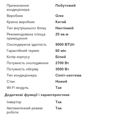
Призначення
Побутовий
кондиціонера
Виробник
Gree
Країна виробник
Китай
Тип внутрішнього блоку
Настінний
Рекомендована площа
25 кв.м
приміщення
Охолоджуюча здатність
9000 BTU/г
Гарантійний термін
60 міс
Колір корпусу
Білий
Потужність охолодження
2700 Вт
Потужність обігріву
3500 Вт
Тип кондиціонера
Спліт-система
Стан
Новий
Wi-Fi модуль
Так
Додаткові функції і характеристики
Інвертор
Так
Автоматичний режим
Так
роботи