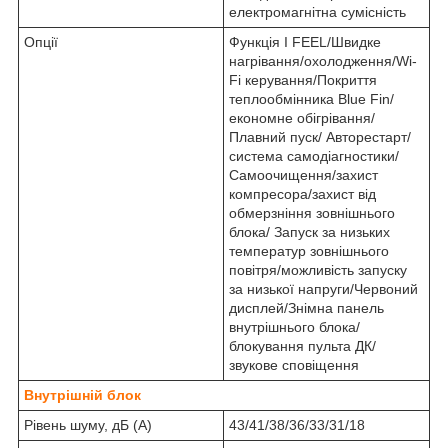
електромагнітна сумісність
Опції
Функція I FEEL/Швидке
нагрівання/охолодження/Wi-
Fi керування/Покриття
теплообмінника Blue Fin/
економне обігрівання/
Плавний пуск/ Авторестарт/
система самодіагностики/
Самоочищення/захист
компресора/захист від
обмерзніння зовнішнього
блока/ Запуск за низьких
температур зовнішнього
повітря/можливість запуску
за низької напруги/Червоний
дисплей/Знімна панель
внутрішнього блока/
блокування пульта ДК/
звукове сповіщення
Внутрішній блок
Рівень шуму, дБ (А)
43/41/38/36/33/31/18