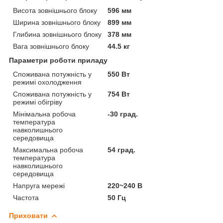
Висота зовнішнього блоку
596 мм
Ширина зовнішнього блоку
899 мм
Глибина зовнішнього блоку
378 мм
Вага зовнішнього блоку
44.5 кг
Параметри роботи приладу
Споживана потужність у
550 Вт
режимі охолодження
Споживана потужність у
754 Вт
режимі обігріву
Мінімальна робоча
-30 град.
температура
навколишнього
середовища
Максимальна робоча
54 град.
температура
навколишнього
середовища
Напруга мережі
220~240 В
Частота
50 Гц
Приховати