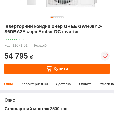
Інверторний кондиціонер GREE GWH09YD-
S6DBA2A серії Amber DC inverter
В наявності
Код: 11071-01
Роздріб
54 795
₴
Купити
Опис
Характеристики
Доставка
Оплата
Умови п
Опис
Стандартний
монтаж 2500 грн.