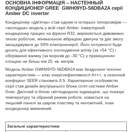
ОСНОВНА ІНФОРМАЦІЯ – НАСТЕННЫЙ
КОНДИЦИОНЕР GREE
GWH09YD-S6DBA2A
серії
Amber DC inverter
Кондиціонер «дів'ятка» став одним із чотирьох типорозмірів —
«молодша» модель у всій серії Amber. Інверторний
кондиціонер працює на фреоні R32, вирізняється дивовижно
тихою роботою, мінімальною вібрацією двигуна та дає змогу
заощаджувати до 50% електроенергії. Його потужності буде
досить для ефективного охолодження влітку (за +54 °C) і
обігрівання взимку (за морозів до -30 °C) у приміщеннях
площею не більш ніж 25. кв. метрів.
Модель Amber GWH09YD-S6DBA2A має бездоганні технічні
характеристики — клас енергоефективності А+++, а сезонний
коефіцієнт SEER становить 8.5. Характерною особливістю
серії став дизайн внутрішнього блока спліт-системи Amber
Gree. Дисплей із білою світлодіодною індикацією, що показує
температуру та обраний режим роботи, ховається на
лицьовій панелі за шаром пластику та непомітний, поки
кондиціонер вимкнений.
Загальні характеристики