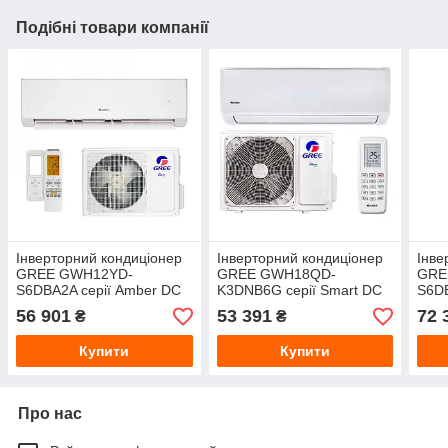
Подібні товари компанії
Інверторний кондиціонер
Інверторний кондиціонер
Інве
GREE GWH12YD-
GREE GWH18QD-
GRE
S6DBA2A серії Amber DC
K3DNB6G серії Smart DC
S6DB
inverter
inverter
inver
56 901
53 391
72 
₴
₴
Купити
Купити
Про нас