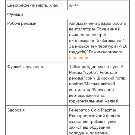
Енергоефективність, клас
А+++
Функції
Робочі режими
Автоматичний режим роботи
вентилятора/ Осушення й
очищення повітря/
охолодження й обігрівання/
За низької температури (<-10
градусів)/ Режим чергового
опалення
Функції керування
Таймер/годинник на пульті/
Режим "турбо"/ Робота в
режимі "сон"/ Широкий потік
повітря/Масшвидкісний
вентилятор/Керування
вертикальними та
горизонтальними жалюзі
Здоров'я
Генератор Cold Plazma/
Електростатичний фільтр/
захист від грибків і цвілі/
захист від обдування
холодним повітрям/