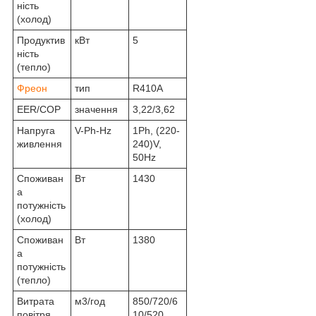
ність
(холод)
Продуктив
кВт
5
ність
(тепло)
Фреон
тип
R410A
EER/COP
значення
3,22/3,62
Напруга
V-Ph-Hz
1Ph, (220-
живлення
240)V,
50Hz
Споживан
Вт
1430
а
потужність
(холод)
Споживан
Вт
1380
а
потужність
(тепло)
Витрата
м3/год
850/720/6
повітря
10/520