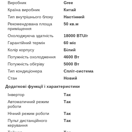
Виробник
Gree
Країна виробник
Китай
Тип внутрішнього блоку
Настінний
Рекомендована площа
50 кв.м
приміщення
Охолоджуюча здатність
18000 BTU/г
Гарантійний термін
60 міс
Колір корпусу
Білий
Потужність охолодження
4600 Вт
Потужність обігріву
5000 Вт
Тип кондиціонера
Спліт-система
Стан
Новий
Додаткові функції і характеристики
Інвертор
Так
Автоматичний режим
Так
роботи
Нічний режим роботи
Так
Пульт дистанційного
Так
керування