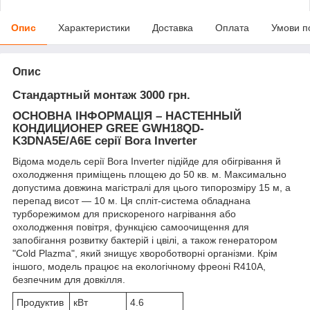
Опис
Характеристики
Доставка
Оплата
Умови п
Опис
Стандартный монтаж 3000 грн.
ОСНОВНА ІНФОРМАЦІЯ – НАСТЕННЫЙ
КОНДИЦИОНЕР GREE
GWH18QD-
K3DNA5E/A6E
серії Bora Inverter
Відома модель серії Bora Inverter підійде для обігрівання й
охолодження приміщень площею до 50 кв. м. Максимально
допустима довжина магістралі для цього типорозміру 15 м, а
перепад висот — 10 м. Ця спліт-система обладнана
турборежимом для прискореного нагрівання або
охолодження повітря, функцією самоочищення для
запобігання розвитку бактерій і цвілі, а також генератором
"Cold Plazma", який знищує хвороботворні організми. Крім
іншого, модель працює на екологічному фреоні R410A,
безпечним для довкілля.
Продуктив
кВт
4.6