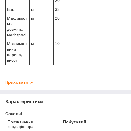
20
Вага
кг
33
Максимал
м
20
ьна
довжина
магістралі
Максимал
м
10
ьний
перепад
висот
Приховати
Характеристики
Основні
Призначення
Побутовий
кондиціонера