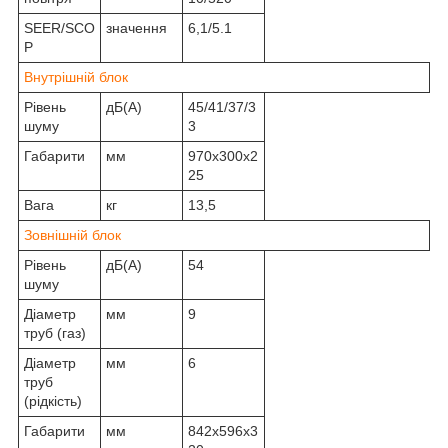
SEER/SCO
значення
6,1/5.1
P
Внутрішній блок
Рівень
дБ(А)
45/41/37/3
шуму
3
Габарити
мм
970x300x2
25
Вага
кг
13,5
Зовнішній блок
Рівень
дБ(А)
54
шуму
Діаметр
мм
9
труб (газ)
Діаметр
мм
6
труб
(рідкість)
Габарити
мм
842x596x3