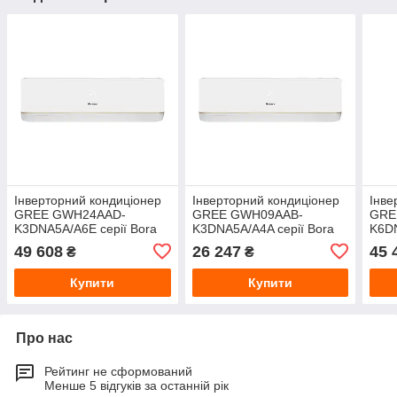
Інверторний кондиціонер
Інверторний кондиціонер
Інве
GREE GWH24AAD-
GREE GWH09AAB-
GRE
K3DNA5A/A6E серії Bora
K3DNA5A/A4A серії Bora
K6DN
Inverter
Inverter
Inve
49 608
26 247
45 
₴
₴
Купити
Купити
Про нас
Рейтинг не сформований
Менше 5 відгуків за останній рік