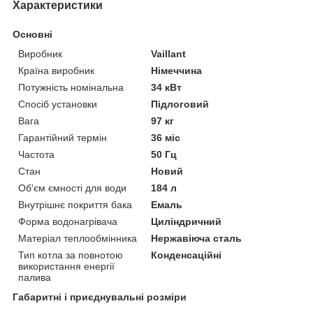
Характеристики
Основні
Виробник
Vaillant
Країна виробник
Німеччина
Потужність номінальна
34 кВт
Спосіб установки
Підлоговий
Вага
97 кг
Гарантійний термін
36 міс
Частота
50 Гц
Стан
Новий
Об'єм ємності для води
184 л
Внутрішнє покриття бака
Емаль
Форма водонагрівача
Циліндричний
Матеріал теплообмінника
Нержавіюча сталь
Тип котла за повнотою
Конденсаційні
використання енергії
палива
Габаритні і приєднувальні розміри