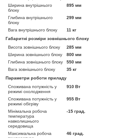
Ширина внутрішнього
895 мм
блоку
Глибина внутрішнього
299 мм
блоку
Вага внутрішнього блоку
11 кг
Габаритні розміри зовнішнього блоку
Висота зовнішнього блоку
285 мм
Ширина зовнішнього блоку
800 мм
Глибина зовнішнього блоку
550 мм
Вага зовнішнього блоку
35 кг
Параметри роботи приладу
Споживана потужність у
910 Вт
режимі охолодження
Споживана потужність у
955 Вт
режимі обігріву
Мінімальна робоча
-15 град.
температура
навколишнього
середовища
Максимальна робоча
46 град.