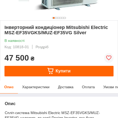
Інверторний кондиціонер Mitsubishi Electric
MSZ-EF35VGKS/MUZ-EF35VG Silver
В наявності
Код: 10818-01
Роздріб
47 500
₴
Купити
Опис
Характеристики
Доставка
Оплата
Умови п
Опис
Спліт-система Mitsubishi Electric MSZ-EF35VGKS/MUZ-
EF35VG належить до серії Design Inverter, яка була