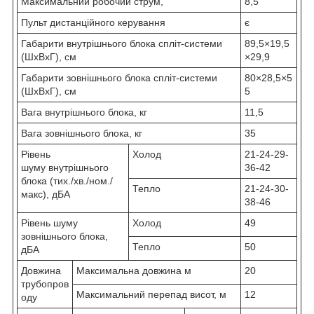
Максимальний робочий струм,
8,5
Пульт дистанційного керування
є
Габарити внутрішнього блока спліт-системи
89,5×19,5
(ШxВxГ), см
×29,9
Габарити зовнішнього блока спліт-системи
80×28,5×5
(ШxВxГ), см
5
Вага внутрішнього блока, кг
11,5
Вага зовнішнього блока, кг
35
Рівень
Холод
21-24-29-
шуму внутрішнього
36-42
блока (тих./хв./ном./
Тепло
21-24-30-
макс), дБА
38-46
Рівень шуму
Холод
49
зовнішнього блока,
Тепло
50
дБА
Довжина
Максимальна довжина м
20
трубопров
Максимальний перепад висот, м
12
оду