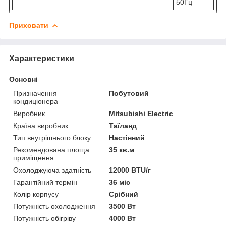
50Гц
Приховати
Характеристики
Основні
Призначення
Побутовий
кондиціонера
Виробник
Mitsubishi Electric
Країна виробник
Таїланд
Тип внутрішнього блоку
Настінний
Рекомендована площа
35 кв.м
приміщення
Охолоджуюча здатність
12000 BTU/г
Гарантійний термін
36 міс
Колір корпусу
Срібний
Потужність охолодження
3500 Вт
Потужність обігріву
4000 Вт