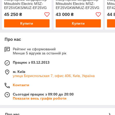
Mitsubishi Electric MSZ-
Mitsubishi Electric MSZ-
Mits
EF25VGKS/MUZ-EF25VG
EF25VGKW/MUZ-EF25VG
EF4
Silver
White
Whit
45 250
43 000
44 
₴
₴
Купити
Купити
Про нас
Рейтинг не сформований
Менше 5 відгуків за останній рік
Працює з 03.12.2013
м. Київ
улица Бориспольская 7, офис 406, Київ, Україна
Контакти
Сьогодні працює з 09:00 до 20:00
Показати весь графік роботи
Про нас