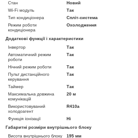
Стан
Новий
Wi-Fi модуль
Так
Тип кондиціонера
Спліт-система
Режим роботи
Охолодження
кондиціонера
Додаткові функції і характеристики
Інвертор
Так
Автоматичний режим
Так
роботи
Нічний режим роботи
Так
Пульт дистанційного
Так
керування
Таймер
Так
Максимальна довжина
20 м
комунікацій
Використовуваний
R410a
холодоагент
Функція іонізації
Ні
Габаритні розміри внутрішнього блоку
Висота внутрішнього блоку
195 мм