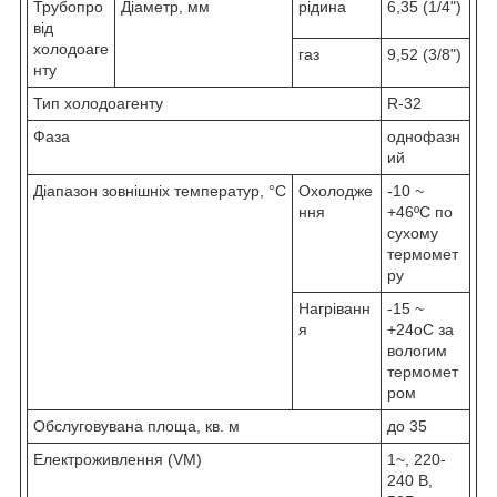
Трубопро
Діаметр, мм
рідина
6,35 (1/4")
від
холодоаге
газ
9,52 (3/8")
нту
Тип холодоагенту
R-32
Фаза
однофазн
ий
Діапазон зовнішніх температур, °C
Охолодже
-10 ~
ння
+46ºC по
сухому
термомет
ру
Нагріванн
-15 ~
я
+24oC за
вологим
термомет
ром
Обслуговувана площа, кв. м
до 35
Електроживлення (VM)
1~, 220-
240 В,