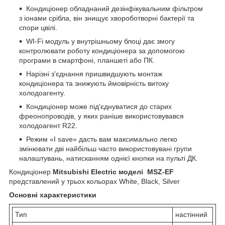
Кондиціонер обладнаний дезінфікувальним фільтром
з іонами срібла, він знищує хвороботворні бактерії та
спори цвілі.
WI-Fi модуль у внутрішньому блоці дає змогу
контролювати роботу кондиціонера за допомогою
програми в смартфоні, планшеті або ПК.
Нарізні з'єднання пришвидшують монтаж
кондиціонера та знижують ймовірність витоку
холодоагенту.
Кондиціонер може під'єднуватися до старих
фреонопроводів, у яких раніше використовувався
холодоагент R22.
Режим «I save» дасть вам максимально легко
змінювати дві найбільш часто використовувані групи
налаштувань, натисканням однієї кнопки на пульті ДК.
Кондиціонер
Mitsubishi Electric моделі MSZ-EF
представлений у трьох кольорах White, Black, Silver
Основні характеристики
Тип
настінний