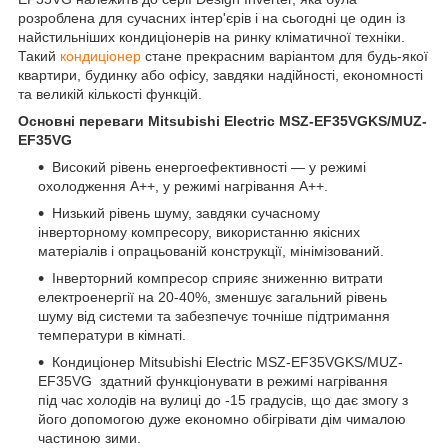
розроблена для сучасних інтер'єрів і на сьогодні це один із
найстильніших кондиціонерів на ринку кліматичної техніки.
Такий
кондиціонер
стане прекрасним варіантом для будь-якої
квартири, будинку або офісу, завдяки надійності, економності
та великій кількості функцій.
Основні переваги Mitsubishi Electric MSZ-EF35VGKS/MUZ-
EF35VG
Високий рівень енергоефективності — у режимі
охолодження А++, у режимі нагрівання А++.
Низький рівень шуму, завдяки сучасному
інверторному компресору, використанню якісних
матеріалів і опрацьованій конструкції, мінімізований.
Інверторний компресор сприяє зниженню витрати
електроенергії на 20-40%, зменшує загальний рівень
шуму від системи та забезпечує точніше підтримання
температури в кімнаті.
Кондиціонер Mitsubishi Electric MSZ-EF35VGKS/MUZ-
EF35VG здатний функціонувати в режимі нагрівання
під час холодів на вулиці до -15 градусів, що дає змогу з
його допомогою дуже економно обігрівати дім чималою
частиною зими.