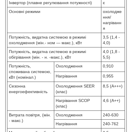
Інвертор (плавне регулювання потужності)
є
Основні режими
охолодже
ння/
нагріванн
я
Потужність, видатна системою в режимі
3,5 (1,4 -
охолодження (мін.- ном — макс.), кВт
4,0)
Потужність, видатна системою в режимі
4,0 (1,8 -
обігрівання (мін. - н. -макс.), кВт
5,5)
Потужність,
Охолодження
0,910
споживана системою,
Нагрівання
0,955
кВт (номінал.)
Сезонна
Охолодження SEER
8,5 (A+++)
енергоефективність
(клас)
Нагрівання SСOP
4,6 (A++)
(клас)
Витрата повітря, (мін.
Охолодження
240-630
- макс.)
Нагрівання
240-762