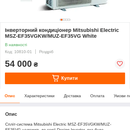
Інверторний кондиціонер Mitsubishi Electric
MSZ-EF35VGKW/MUZ-EF35VG White
В наявності
Код: 10810-01
Роздріб
54 000
₴
Купити
Опис
Характеристики
Доставка
Оплата
Умови п
Опис
Спліт-система Mitsubishi Electric MSZ-EF35VGKW/MUZ-
EF35VG належить до серії Design Inverter, яка була