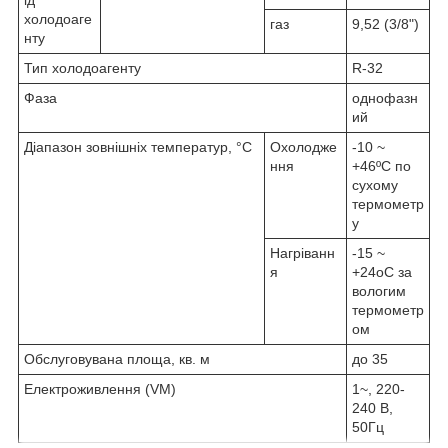
холодоаге
газ
9,52 (3/8")
нту
Тип холодоагенту
R-32
Фаза
однофазн
ий
Діапазон зовнішніх температур, °C
Охолодже
-10 ~
ння
+46ºC по
сухому
термометр
у
Нагріванн
-15 ~
я
+24oC за
вологим
термометр
ом
Обслуговувана площа, кв. м
до 35
Електроживлення (VM)
1~, 220-
240 В,
50Гц