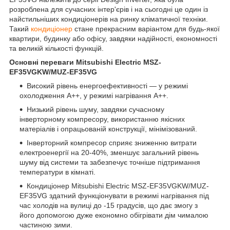
розроблена для сучасних інтер'єрів і на сьогодні це один із
найстильніших кондиціонерів на ринку кліматичної техніки.
Такий
кондиціонер
стане прекрасним варіантом для будь-якої
квартири, будинку або офісу, завдяки надійності, економності
та великій кількості функцій.
Основні переваги Mitsubishi Electric MSZ-
EF35VGKW/MUZ-EF35VG
Високий рівень енергоефективності — у режимі
охолодження А++, у режимі нагрівання А++.
Низький рівень шуму, завдяки сучасному
інверторному компресору, використанню якісних
матеріалів і опрацьованій конструкції, мінімізований.
Інверторний компресор сприяє зниженню витрати
електроенергії на 20-40%, зменшує загальний рівень
шуму від системи та забезпечує точніше підтримання
температури в кімнаті.
Кондиціонер Mitsubishi Electric MSZ-EF35VGKW/MUZ-
EF35VG здатний функціонувати в режимі нагрівання під
час холодів на вулиці до -15 градусів, що дає змогу з
його допомогою дуже економно обігрівати дім чималою
частиною зими.