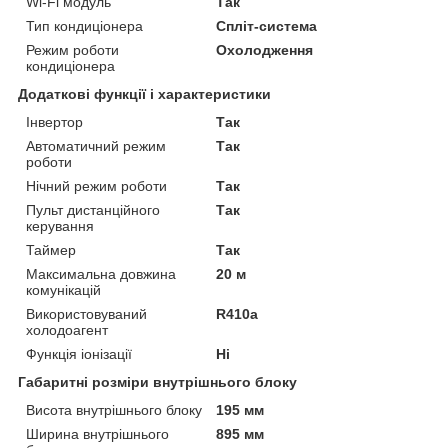
Wi-Fi модуль
Так
Тип кондиціонера
Спліт-система
Режим роботи
Охолодження
кондиціонера
Додаткові функції і характеристики
Інвертор
Так
Автоматичний режим
Так
роботи
Нічний режим роботи
Так
Пульт дистанційного
Так
керування
Таймер
Так
Максимальна довжина
20 м
комунікацій
Використовуваний
R410a
холодоагент
Функція іонізації
Ні
Габаритні розміри внутрішнього блоку
Висота внутрішнього блоку
195 мм
Ширина внутрішнього
895 мм