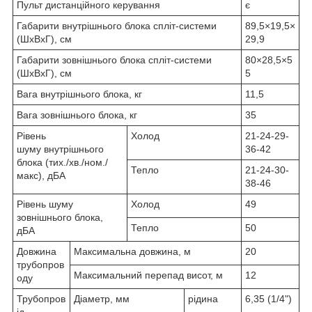
Пульт дистанційного керування
є
Габарити внутрішнього блока спліт-системи
89,5×19,5×
(ШxВxГ), см
29,9
Габарити зовнішнього блока спліт-системи
80×28,5×5
(ШxВxГ), см
5
Вага внутрішнього блока, кг
11,5
Вага зовнішнього блока, кг
35
Рівень
Холод
21-24-29-
шуму внутрішнього
36-42
блока (тих./хв./ном./
Тепло
21-24-30-
макс), дБА
38-46
Рівень шуму
Холод
49
зовнішнього блока,
Тепло
50
дБА
Довжина
Максимальна довжина, м
20
трубопров
Максимальний перепад висот, м
12
оду
Трубопров
Діаметр, мм
рідина
6,35 (1/4")
ід