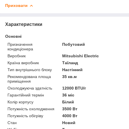
Приховати
Характеристики
Основні
Призначення
Побутовий
кондиціонера
Виробник
Mitsubishi Electric
Країна виробник
Таїланд
Тип внутрішнього блоку
Настінний
Рекомендована площа
35 кв.м
приміщення
Охолоджуюча здатність
12000 BTU/г
Гарантійний термін
36 міс
Колір корпусу
Білий
Потужність охолодження
3500 Вт
Потужність обігріву
4000 Вт
Стан
Новий