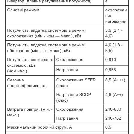
Інвертор (плавне регулювання потужності)
є
Основні режими
охолоджен
ня/
нагрівання
Потужність, видатна системою в режимі
3,5 (1,4 -
охолодження (мін.- ном — макс.), кВт
4,0)
Потужність, видатна системою в режимі
4,0 (1,8 -
обігрівання (мін. - н. -макс.), кВт
5,5)
Потужність, споживана
Охолодження
0,910
системою, кВт
Нагрівання
0,955
(номінал.)
Сезонна
Охолодження SEER
8,5 (A+++)
енергоефективність
(клас)
Нагрівання SСOP
4,6 (A++)
(клас)
Витрата повітря, (мін. -
Охолодження
240-630
макс.)
Нагрівання
240-762
Максимальний робочий струм, А
8,5