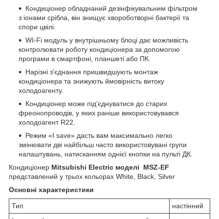
Кондиціонер обладнаний дезінфікувальним фільтром
з іонами срібла, він знищує хвороботворні бактерії та
спори цвілі.
WI-Fi модуль у внутрішньому блоці дає можливість
контролювати роботу кондиціонера за допомогою
програми в смартфоні, планшеті або ПК.
Нарізні з'єднання пришвидшують монтаж
кондиціонера та знижують ймовірність витоку
холодоагенту.
Кондиціонер може під'єднуватися до старих
фреонопроводів, у яких раніше використовувався
холодоагент R22.
Режим «I save» дасть вам максимально легко
змінювати дві найбільш часто використовувані групи
налаштувань, натисканням однієї кнопки на пульті ДК.
Кондиціонер
Mitsubishi Electric моделі MSZ-EF
представлений у трьох кольорах White, Black, Silver
Основні характеристики
Тип
настінний