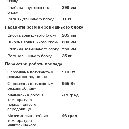
блоку
Глибина внутрішнього
299 мм
блоку
Вага внутрішнього блоку
11 кг
Габаритні розміри зовнішнього блоку
Висота зовнішнього блоку
285 мм
Ширина зовнішнього блоку
800 мм
Глибина зовнішнього блоку
550 мм
Вага зовнішнього блоку
35 кг
Параметри роботи приладу
Споживана потужність у
910 Вт
режимі охолодження
Споживана потужність у
955 Вт
режимі обігріву
Мінімальна робоча
-15 град.
температура
навколишнього
середовища
Максимальна робоча
46 град.
температура
навколишнього