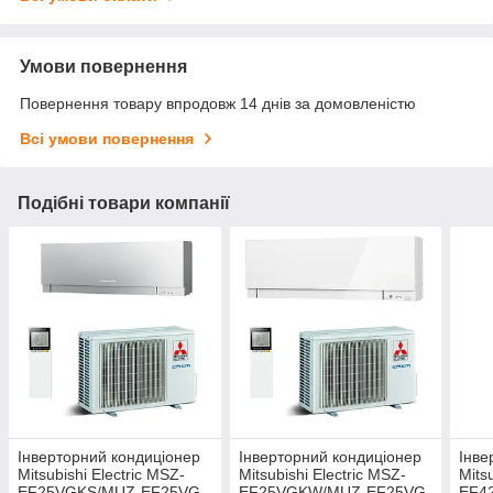
Умови повернення
Повернення товару впродовж 14 днів за домовленістю
Всі умови повернення
Подібні товари компанії
Інверторний кондиціонер
Інверторний кондиціонер
Інве
Mitsubishi Electric MSZ-
Mitsubishi Electric MSZ-
Mits
EF25VGKS/MUZ-EF25VG
EF25VGKW/MUZ-EF25VG
EF4