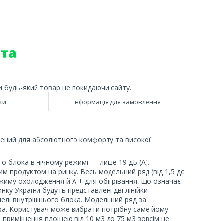
и будь-який товар не покидаючи сайту.
ки
Інформація для замовлення
ений для абсолютного комфорту та високої
го блока в нічному режимі — лише 19 дБ (А).
им продуктом на ринку. Весь модельний ряд (від 1,5 до
жиму охолодження й A + для обігрівання, що означає
у України будуть представлені дві лінійки
анелі внутрішнього блока. Модельний ряд за
ba. Користувач може вибрати потрібну саме йому
и приміщення площею від 10 м3 до 75 м3 зовсім не