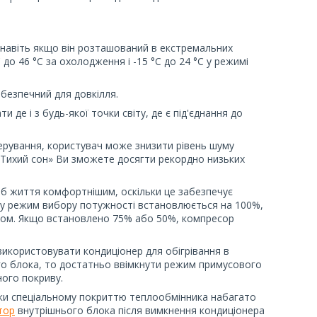
 навіть якщо він розташований в екстремальних
о 46 °C за охолодження і -15 °C до 24 °C у режимі
 безпечний для довкілля.
 де і з будь-якої точки світу, де є під'єднання до
ерування, користувач може знизити рівень шуму
 «Тихий сон» Ви зможете досягти рекордно низьких
сіб життя комфортнішим, оскільки це забезпечує
ку режим вибору потужності встановлюється на 100%,
мом. Якщо встановлено 75% або 50%, компресор
користовувати кондиціонер для обігрівання в
о блока, то достатньо ввімкнути режим примусового
ного покриву.
ки спеціальному покриттю теплообмінника набагато
тор
внутрішнього блока після вимкнення кондиціонера