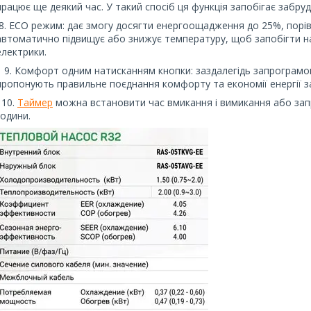
працює ще деякий час. У такий спосіб ця функція запобігає забру
8. ECO режим: дає змогу досягти енергоощадження до 25%, порі
автоматично підвищує або знижує температуру, щоб запобігти 
електрики.
9. Комфорт одним натисканням кнопки: заздалегідь запрограмова
пропонують правильне поєднання комфорту та економії енергії 
10.
Таймер
можна встановити час вмикання і вимикання або за
години.