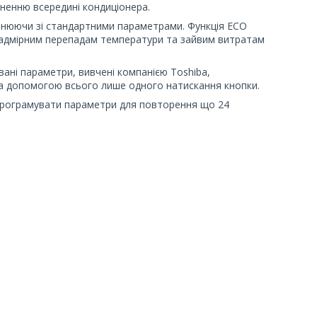
дненню всередині кондиціонера.
внюючи зі стандартними параметрами. Функція ECO
надмірним перепадам температури та зайвим витратам
ні параметри, вивчені компанією Toshiba,
за допомогою всього лише одного натискання кнопки.
програмувати параметри для повторення що 24