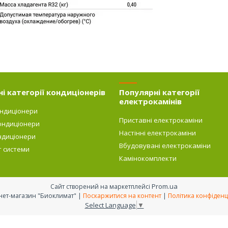
і категорії кондиціонерів
Популярні категорії
електрокамінів
ондиціонери
Приставні електрокаміни
ондиціонери
Настінні електрокаміни
ндиціонери
Вбудовувані електрокаміни
т системи
Камінокомплекти
Prom.ua
Сайт створений на маркетплейсі
Интернет-магазин "Биоклимат" |
Поскаржитися на контент
|
Політика конфіденц
Select Language
▼