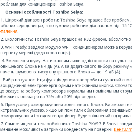
проблема для кондиціонерів Toshiba Seiya.
Основні особливості Toshiba Seiya:
1. Широкий діапазон роботи: Toshiba Seiya працює без проблем,
робочих середовищах, з потужним робочим діапазоном від -15 °C д
опалення
.
2. Екологічність: Toshiba Seiya працює на R32 фреоні, абсолютно
3. Wi-Fi ready: завдяки модулю Wi-Fi кондиціонером можна керувати
інтернету мережі (додаткова опція).
4. Зменшення шуму. Натисканням лише однієї кнопки на пульті к
зовнішнього блока на 4 дБ (А). А за додаткового вибору режиму
значень шумового тиску внутрішнього блока — до 19 дБ (А).
5. Вибір потужності: ця функція допомагає зробити сучасний спо
заощадження електроенергії одним натисканням кнопки. Спочат
що вказує на роботу компресора нормальним номінальним стру
обмежить операцію на 75% або 50% відповідно.
6. Примусове розморожування зовнішнього блока. Ви зможете ви
екстремальних умовах. Якщо Ви помітили обмерзання зовнішньог
розморожування і згодом кондиціонер буде звільнений від крижа
7. Самоочищення теплообмінника: Toshiba PKVSG-E Shorai завдя
зменшене можливість затримки конденсату на поверхні.
Вентиля