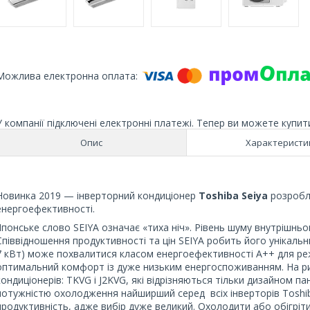
У компанії підключені електронні платежі. Тепер ви можете купит
Опис
Характеристи
Новинка 2019 — інверторний кондиціонер
Toshiba Seiya
розробл
енергоефективності.
Японське слово SEIYA означає «тиха ніч». Рівень шуму внутрішньо
Співвідношення продуктивності та цін SEIYA робить його унікальн
7 кВт) може похвалитися класом енергоефективності A++ для ре
оптимальний комфорт із дуже низьким енергоспоживанням. На ринк
кондиціонерів: TKVG і J2KVG, які відрізняються тільки дизайном п
потужністю охолодження найширший серед всіх інверторів Toshi
продуктивність, адже вибір дуже великий. Охолодити або обігріт