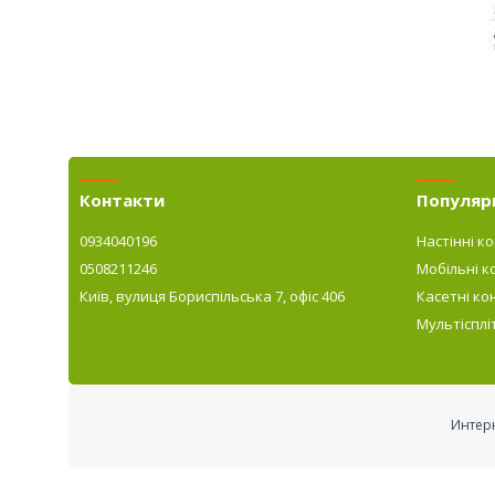
Контакти
Популярн
0934040196
Настінні к
0508211246
Мобільні к
Київ, вулиця Бориспільська 7, офіс 406
Касетні ко
Мультісплі