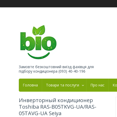
Замовте безкоштовний виїзд фахівця для
підбору кондиціонера (093) 40-40-196
Головна
Товари та послуги
Про нас
Ко
Инверторный кондиционер
Toshiba RAS-B05TKVG-UA/RAS-
05TAVG-UA Seiya