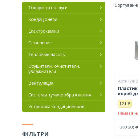
Товари та послуги
Кондиціонери
Електрокаміни
Отопление
Тепловые насосы
Осушители, очистители,
увлажнители
2
Вентиляция
Пластик
короб д
Системы туманообразования
121 ₴
Установка кондиционеров
Немає в н
+380 (93) 4
ФІЛЬТРИ