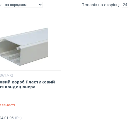
3617-72
овий короб Пластиковий
ля кондиціонера
аявності
04-01-96
Life:)