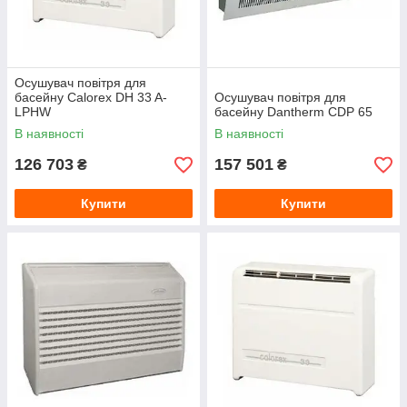
Осушувач повітря для
басейну Calorex DH 33 A-
Осушувач повітря для
LPHW
басейну Dantherm CDP 65
В наявності
В наявності
126 703
157 501
₴
₴
Купити
Купити